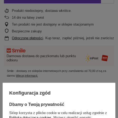
Produkt niedostepny, dostawa wkrótce
14
dni na łatwy zwrot
Ten produkt nie jest dostępny w sklepie stacjonarnym
Bezpieczne zakupy
Odroczone płatności
. Kup teraz, zapłać później, jeżeli nie zwrócisz
Darmowa dostawa do paczkomatu lub punktu
odbioru
Smile - dostawy ze sklepów internetowych przy zamówieniu od
70,00 zł
są za
darmo
Więcej informacji.
OPIS
Konfiguracja zgód
SZCZEGÓŁOWE DANE
Dbamy o Twoją prywatność
Sklep korzysta z plików cookie w celu realizacji usług zgodnie z
OPINIE
(0)
Polityką dotyczącą cookies
. Możesz określić warunki