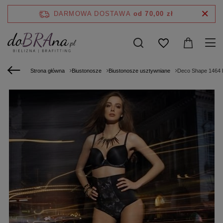
DARMOWA DOSTAWA
od 70,00 zł
Strona główna
Biustonosze
Biustonosze usztywniane
Deco Shape 1464 