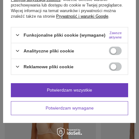
przechowywania lub dostępu do cookie w Twojej przeglądarce.
Więcej informacji na temat warunków i prywatności można
znaleźć także na stronie
Prywatność i warunki Google
.
Potrzebujesz pomocy? Masz pytania?
Zadaj pytanie a my odpowiemy niezwłocznie,
Zawsze
Funkcjonalne pliki cookie (wymagane)
Zadaj pytanie
najciekawsze pytania i odpowiedzi publikując
aktywne
dla innych.
Analityczne pliki cookie
INNE PRODUKTY
Reklamowe pliki cookie
PRODUCENTA:
Potwierdzam wszystkie
Potwierdzam wymagane