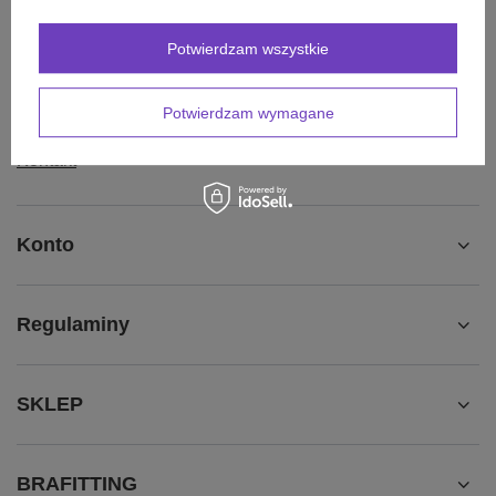
Śledzenie przesyłki
Potwierdzam wszystkie
Chcę zareklamować produkt
Chcę odstąpić od umowy
Potwierdzam wymagane
Chcę wymienić produkt
Kontakt
Konto
Regulaminy
SKLEP
BRAFITTING