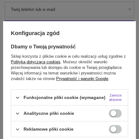
Twój telefon lub e-mail:
Sprawdź status zamówienia
Konfiguracja zgód
Mam zarejestrowane konto i chcę przejść do listy swoich zamówień
Dbamy o Twoją prywatność
Sklep korzysta z plików cookie w celu realizacji usług zgodnie z
Polityką dotyczącą cookies
. Możesz określić warunki
przechowywania lub dostępu do cookie w Twojej przeglądarce.
Więcej informacji na temat warunków i prywatności można
znaleźć także na stronie
Prywatność i warunki Google
.
Zawsze
Funkcjonalne pliki cookie (wymagane)
aktywne
Analityczne pliki cookie
Zamówienia
Reklamowe pliki cookie
Status zamówienia