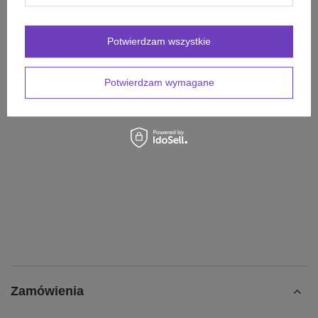
Potwierdzam wszystkie
Potrzebujesz pomocy? Masz pytania?
Zadaj pytanie a my odpowiemy niezwłocznie,
Zadaj pytanie
najciekawsze pytania i odpowiedzi publikując
Potwierdzam wymagane
dla innych.
Zamówienia