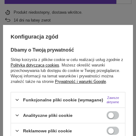
Produkt niedostepny, dostawa wkrótce
14
dni na łatwy zwrot
Ten produkt nie jest dostępny w sklepie stacjonarnym
Bezpieczne zakupy
Konfiguracja zgód
Odroczone płatności
. Kup teraz, zapłać później, jeżeli nie zwrócisz
Dbamy o Twoją prywatność
Sklep korzysta z plików cookie w celu realizacji usług zgodnie z
Darmowa dostawa do paczkomatu lub punktu
Polityką dotyczącą cookies
. Możesz określić warunki
odbioru
przechowywania lub dostępu do cookie w Twojej przeglądarce.
Więcej informacji na temat warunków i prywatności można
znaleźć także na stronie
Prywatność i warunki Google
.
Smile - dostawy ze sklepów internetowych przy zamówieniu od
70,00 zł
są za
darmo
Więcej informacji.
Zawsze
Funkcjonalne pliki cookie (wymagane)
aktywne
OPIS
Analityczne pliki cookie
SZCZEGÓŁOWE DANE
Reklamowe pliki cookie
OPINIE
(0)