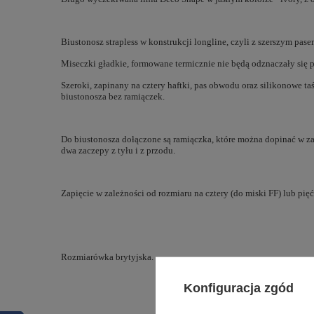
Biustonosz strapless w konstrukcji longline, czyli z szerszym pa
Miseczki gładkie, formowane termicznie nie będą odznaczały się 
Szeroki, zapinany na cztery haftki, pas obwodu oraz silikonowe t
biustonosza bez ramiączek.
Do biustonosza dołączone są ramiączka, które można dopinać w zal
dwa zaczepy z tyłu i z przodu.
Zapięcie w zależności od rozmiaru na cztery (do miski FF) lub pięć
Rozmiarówka brytyjska.
Konfiguracja zgód