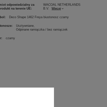
iot odpowiedzialny za
WACOAL NETHERLANDS
produkt na terenie UE
B.V.
Więcej
bol
Deco Shape 1462 Freya biustonosz czarny
tonosze
Usztywniane
Odpinane ramiączka / bez ramiączek
r
czarny