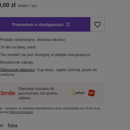
,00 zł
brutto
/
szt.
Powiadom o dostępności
Produkt niedostepny, dostawa wkrótce
14
dni na łatwy zwrot
Ten produkt nie jest dostępny w sklepie stacjonarnym
Bezpieczne zakupy
Odroczone płatności
. Kup teraz, zapłać później, jeżeli nie
zwrócisz
Darmowa dostawa do
paczkomatu lub punktu
odbioru
le - dostawy ze sklepów internetowych przy zamówieniu od
70,00 zł
są
 darmo
Więcej informacji.
ka
Freya