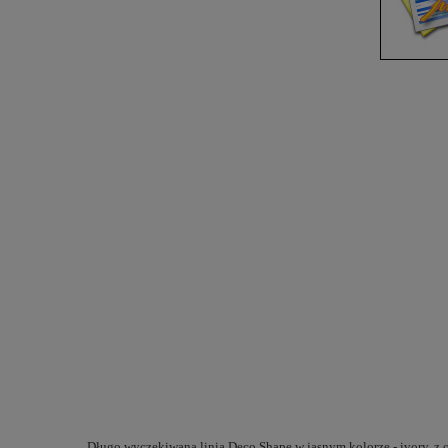
Długo wyczekiwana linia Deco Shape w jasnym kolorze - ivory, 