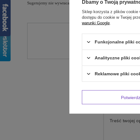
Dbamy o Twoją prywatn
Sugerujemy nie wywracać miseczek na drugą stronę, czyli nie wkł
Sklep korzysta z plików cookie 
dostępu do cookie w Twojej prz
warunki Google
.
Potr
Funkcjonalne pliki 
Zadaj pytanie a my od
Analityczne pliki coo
Reklamowe pliki coo
Potwier
Treść twojej op