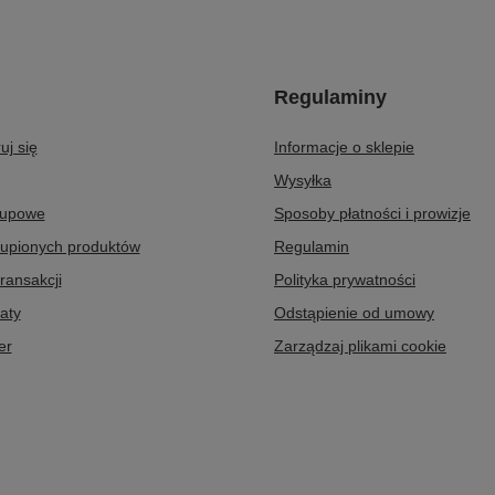
Regulaminy
uj się
Informacje o sklepie
Wysyłka
kupowe
Sposoby płatności i prowizje
kupionych produktów
Regulamin
transakcji
Polityka prywatności
aty
Odstąpienie od umowy
er
Zarządzaj plikami cookie