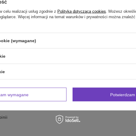
ość
adać ich jedna w drugą, gdyż może powodować to ich deformację.
w celu realizacji usług zgodnie z
Polityką dotyczącą cookies
. Możesz określi
eglądarce. Więcej informacji na temat warunków i prywatności można znaleźć
zebujesz pomocy? Masz pytania?
Zadaj pyta
cookie (wymagane)
powiemy niezwłocznie, najciekawsze pytania i odpowiedzi
publikując dla innych.
kie
kie
NAPISZ SWOJĄ OPINIĘ
Twoja ocena:
dzam wymagane
Potwierdzam 
5/5
inii