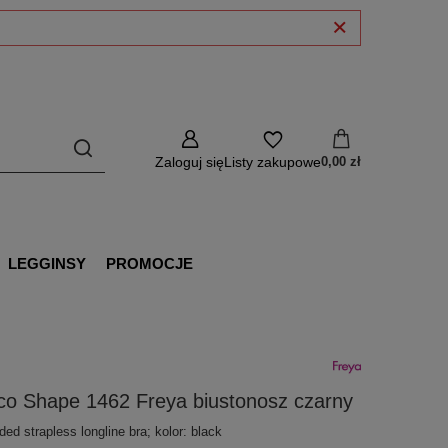
Zaloguj się
Listy zakupowe
0,00 zł
LEGGINSY
PROMOCJE
co Shape 1462 Freya biustonosz czarny
ed strapless longline bra; kolor: black