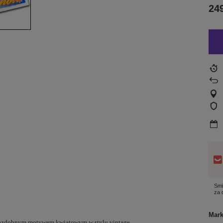
249
Smi
za
Mar
z ozdobnym motywem kwiatowym w stylu vintage.