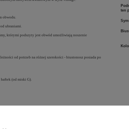
Podm
ten 
sem obwodu.
Sym
pod ubraniami.
Bius
aśmy, którymi podszyty jest obwód umożliwiają noszenie
Kolo
eżności od potrzeb na różnej szerokości - biustonosz posiada po
 haftek (od miski G).