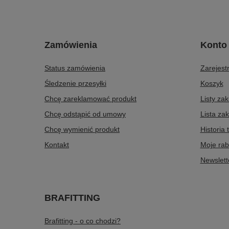
Zamówienia
Konto
Status zamówienia
Zarejestr
Śledzenie przesyłki
Koszyk
Chcę zareklamować produkt
Listy za
Chcę odstąpić od umowy
Lista za
Chcę wymienić produkt
Historia 
Kontakt
Moje rab
Newslett
BRAFITTING
Brafitting - o co chodzi?