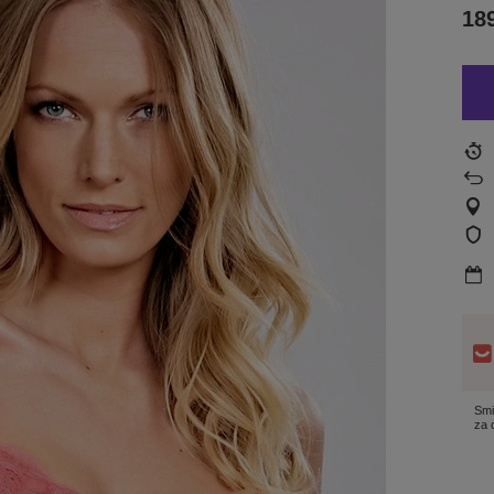
189
Smi
za