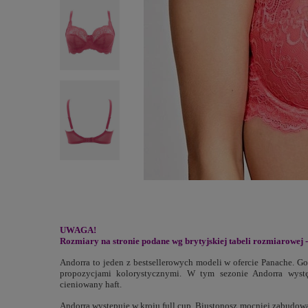
UWAGA!
Rozmiary na stronie podane wg brytyjskiej tabeli rozmiarowej
Andorra to jeden z bestsellerowych modeli w ofercie Panache. Go
propozycjami kolorystycznymi. W tym sezonie Andorra wyst
cieniowany haft.
Andorra występuje w kroju full cup. Biustonosz mocniej zabudow