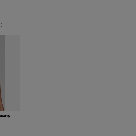
:
pberry