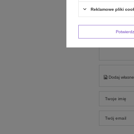
Reklamowe pliki coo
Potwier
Treść twojej op
Dodaj własne 
Twoje imię
Twój email