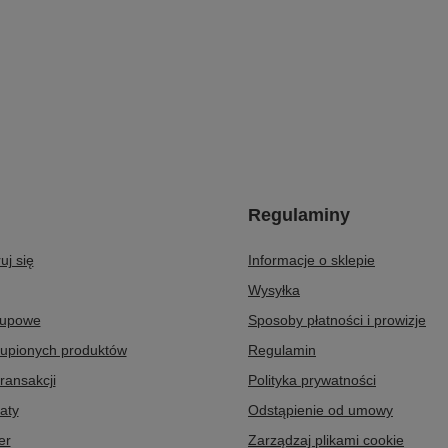
Regulaminy
uj się
Informacje o sklepie
Wysyłka
kupowe
Sposoby płatności i prowizje
kupionych produktów
Regulamin
transakcji
Polityka prywatności
aty
Odstąpienie od umowy
er
Zarządzaj plikami cookie