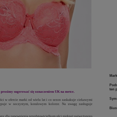
Mar
Podm
ten 
 - prosimy sugerować się oznaczeniem UK na metce.
Sym
ści w ofercie marki od wielu lat i co sezon zaskakuje ciekawymi
ępuje w soczystym, koralowym kolorze. Na uwagę zasługuje
Bius
any dla zapewnienia przedstawicielkom płci pięknej najwyższego