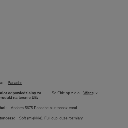
ka
Panache
iot odpowiedzialny za
So Chic sp z o.o.
Więcej
produkt na terenie UE
bol
Andorra 5675 Panache biustonosz coral
tonosze
Soft (miękkie)
Full cup
duże rozmiary