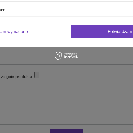
kie
Twoja ocena:
5/5
dzam wymagane
Potwierdzam 
inii
zdjęcie produktu: