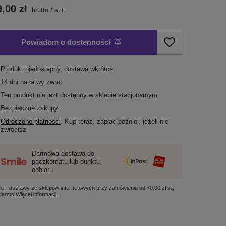
,00 zł
brutto
/
szt.
Powiadom o dostępności
Produkt niedostepny, dostawa wkrótce
14
dni na łatwy zwrot
Ten produkt nie jest dostępny w sklepie stacjonarnym
Bezpieczne zakupy
Odroczone płatności
. Kup teraz, zapłać później, jeżeli nie
zwrócisz
Darmowa dostawa do
paczkomatu lub punktu
odbioru
le - dostawy ze sklepów internetowych przy zamówieniu od
70,00 zł
są
 darmo
Więcej informacji.