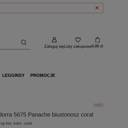
Zaloguj się
Listy zakupowe
0,00 zł
LEGGINSY
PROMOCJE
orra 5675 Panache biustonosz coral
cup bra; kolor: coral