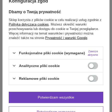
Konfiguracja zgód
Smile - dostawy ze sklepów internetowych przy zamówieniu od
70,00 zł
są za
darmo
Więcej informacji.
Dbamy o Twoją prywatność
Sklep korzysta z plików cookie w celu realizacji usług zgodnie z
Polityką dotyczącą cookies
. Możesz określić warunki
OPIS
przechowywania lub dostępu do cookie w Twojej przeglądarce.
Więcej informacji na temat warunków i prywatności można
SZCZEGÓŁOWE DANE
znaleźć także na stronie
Prywatność i warunki Google
.
OPINIE
(0)
Zawsze
Funkcjonalne pliki cookie (wymagane)
aktywne
Analityczne pliki cookie
Potrzebujesz pomocy? Masz pytania?
Zadaj pytanie a my odpowiemy niezwłocznie,
Zadaj pytanie
najciekawsze pytania i odpowiedzi publikując
Reklamowe pliki cookie
dla innych.
Potwierdzam wszystkie
INNE PRODUKTY
PRODUCENTA:
Potwierdzam wymagane