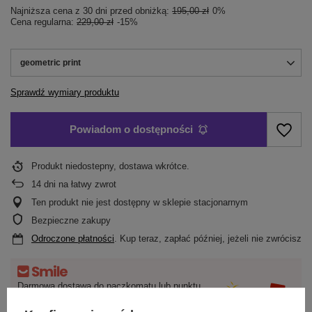
Najniższa cena z 30 dni przed obniżką:
195,00 zł
0%
Cena regularna:
229,00 zł
-15%
geometric print
Sprawdź wymiary produktu
Powiadom o dostępności
Produkt niedostepny, dostawa wkrótce
14
dni na łatwy zwrot
Ten produkt nie jest dostępny w sklepie stacjonarnym
Bezpieczne zakupy
Odroczone płatności
. Kup teraz, zapłać później, jeżeli nie zwrócisz
Darmowa dostawa do paczkomatu lub punktu
odbioru