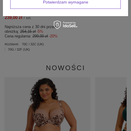
Potwierdzam wymagane
Run bra S5044 Shock Absorber
czarny
239,00 zł
/
szt.
Najniższa cena z 30 dni przed
obniżką:
254,15 zł
-5%
Cena regularna:
299,00 zł
-20%
70C / 32C (UK)
ROZMIAR:
70G / 32F (UK)
NOWOŚCI