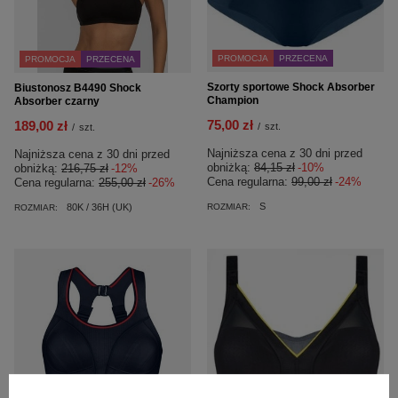
PROMOCJA
PRZECENA
PROMOCJA
PRZECENA
Szorty sportowe Shock Absorber
Biustonosz B4490 Shock
Champion
Absorber czarny
75,00 zł
189,00 zł
/
szt.
/
szt.
Najniższa cena z 30 dni przed
Najniższa cena z 30 dni przed
obniżką:
84,15 zł
-10%
obniżką:
216,75 zł
-12%
Cena regularna:
99,00 zł
-24%
Cena regularna:
255,00 zł
-26%
S
80K / 36H (UK)
ROZMIAR:
ROZMIAR: