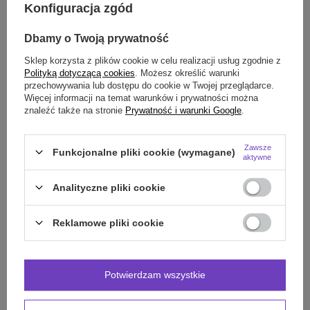
Konfiguracja zgód
PROMOCJA
PRZECENA
PROMOCJA
PRZECENA
Biustonosz U10015 Shock
Run bra Y0BGB Shock Absorber
Dbamy o Twoją prywatność
Absorber slate grey
Champion
Sklep korzysta z plików cookie w celu realizacji usług zgodnie z
189,00 zł
219,00 zł
/
szt.
/
szt.
Polityką dotyczącą cookies
. Możesz określić warunki
Najniższa cena z 30 dni przed
przechowywania lub dostępu do cookie w Twojej przeglądarce.
Najniższa cena z 30 dni przed
obniżką:
203,15 zł
-6%
obniżką:
237,15 zł
-7%
Więcej informacji na temat warunków i prywatności można
Cena regularna:
239,00 zł
-21%
Cena regularna:
279,00 zł
-22%
znaleźć także na stronie
Prywatność i warunki Google
.
70F / 32E (UK)
70D / 32D (UK)
ROZMIAR:
ROZMIAR:
70F / 32E (UK)
Zawsze
Funkcjonalne pliki cookie (wymagane)
aktywne
Analityczne pliki cookie
Reklamowe pliki cookie
Potwierdzam wszystkie
PROMOCJA
PRZECENA