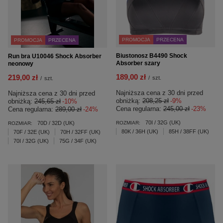
PROMOCJA
PRZECENA
PROMOCJA
PRZECENA
Biustonosz B4490 Shock
Run bra U10046 Shock Absorber
Absorber szary
neonowy
189,00 zł
219,00 zł
/
szt.
/
szt.
Najniższa cena z 30 dni przed
Najniższa cena z 30 dni przed
obniżką:
208,25 zł
-9%
obniżką:
245,65 zł
-10%
Cena regularna:
245,00 zł
-23%
Cena regularna:
289,00 zł
-24%
70I / 32G (UK)
70D / 32D (UK)
ROZMIAR:
ROZMIAR:
80K / 36H (UK)
85H / 38FF (UK)
70F / 32E (UK)
70H / 32FF (UK)
70I / 32G (UK)
75G / 34F (UK)