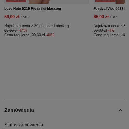
Love Note 5215 Freya figi blossom
Festival Vibe 5627 Fr
59,00 zł
85,00 zł
/
szt.
/
szt.
Najniższa cena z 30 dni przed obniżką:
Najniższa cena z 30 
69,00 zł
-14%
89,00 zł
-4%
Cena regularna:
99,00 zł
-40%
Cena regularna:
105,
Zamówienia
Status zamówienia