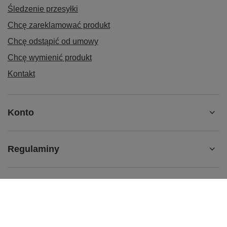
Śledzenie przesyłki
Chcę zareklamować produkt
Chcę odstąpić od umowy
Chcę wymienić produkt
Kontakt
Konto
Regulaminy
SKLEP
BRAFITTING