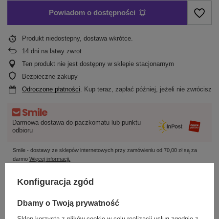
Powiadom o dostępności
Produkt niedostepny, dostawa wkrótce
14
dni na łatwy zwrot
Ten produkt nie jest dostępny w sklepie stacjonarnym
Bezpieczne zakupy
Odroczone płatności
. Kup teraz, zapłać później, jeżeli nie zwrócisz
Darmowa dostawa do paczkomatu lub punktu
odbioru
Smile - dostawy ze sklepów internetowych przy zamówieniu od
70,00 zł
są za
darmo
Więcej informacji.
Konfiguracja zgód
OPIS
Dbamy o Twoją prywatność
SZCZEGÓŁOWE DANE
Sklep korzysta z plików cookie w celu realizacji usług zgodnie z