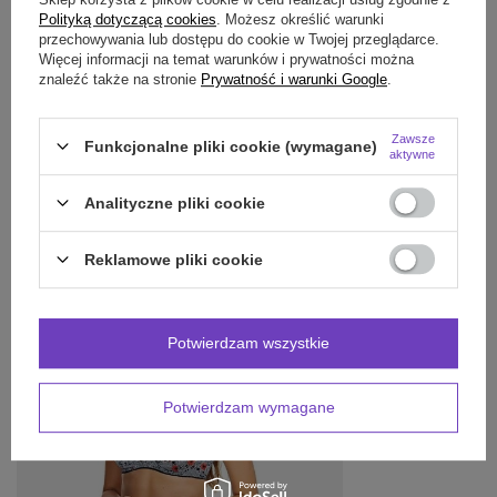
Polityką dotyczącą cookies
. Możesz określić warunki
OPINIE
(0)
przechowywania lub dostępu do cookie w Twojej przeglądarce.
Więcej informacji na temat warunków i prywatności można
znaleźć także na stronie
Prywatność i warunki Google
.
Potrzebujesz pomocy? Masz pytania?
Zawsze
Funkcjonalne pliki cookie (wymagane)
Zadaj pytanie a my odpowiemy niezwłocznie,
aktywne
Zadaj pytanie
najciekawsze pytania i odpowiedzi publikując
dla innych.
Analityczne pliki cookie
Reklamowe pliki cookie
POLECAMY RÓWNIEŻ:
Potwierdzam wszystkie
Potwierdzam wymagane