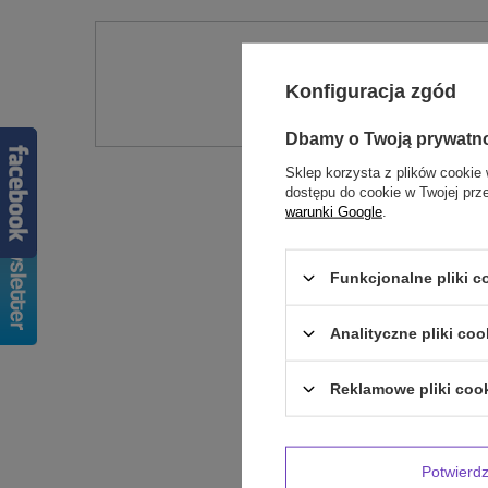
Potr
Konfiguracja zgód
Zadaj pytanie a my od
Dbamy o Twoją prywatn
Sklep korzysta z plików cookie 
dostępu do cookie w Twojej prz
warunki Google
.
Funkcjonalne pliki 
Analityczne pliki coo
Treść twojej op
Reklamowe pliki coo
Potwier