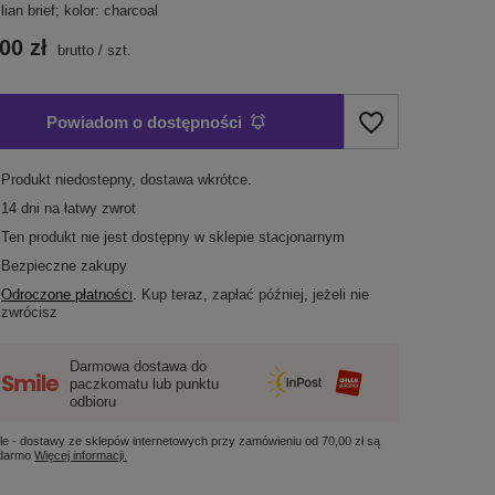
lian brief; kolor: charcoal
00 zł
brutto
/
szt.
Powiadom o dostępności
Produkt niedostepny, dostawa wkrótce
14
dni na łatwy zwrot
Ten produkt nie jest dostępny w sklepie stacjonarnym
Bezpieczne zakupy
Odroczone płatności
. Kup teraz, zapłać później, jeżeli nie
zwrócisz
Darmowa dostawa do
paczkomatu lub punktu
odbioru
le - dostawy ze sklepów internetowych przy zamówieniu od
70,00 zł
są
 darmo
Więcej informacji.