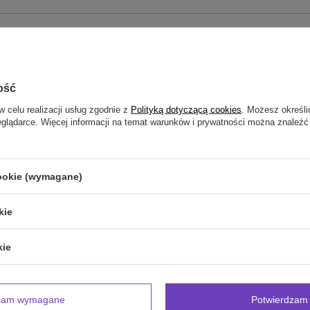
zebujesz pomocy? Masz pytania?
Zadaj pyta
powiemy niezwłocznie, najciekawsze pytania i odpowiedzi
publikując dla innych.
ość
w celu realizacji usług zgodnie z
Polityką dotyczącą cookies
. Możesz określi
eglądarce. Więcej informacji na temat warunków i prywatności można znaleźć
NAPISZ SWOJĄ OPINIĘ
Twoja ocena:
cookie (wymagane)
5/5
kie
inii
kie
dzam wymagane
Potwierdzam 