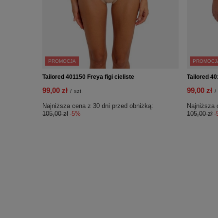
PROMOCJA
PROMOCJ
Tailored 401150 Freya figi cieliste
Tailored 40
99,00 zł
99,00 zł
/
szt.
/
Najniższa cena z 30 dni przed obniżką:
Najniższa 
105,00 zł
-5%
105,00 zł
-