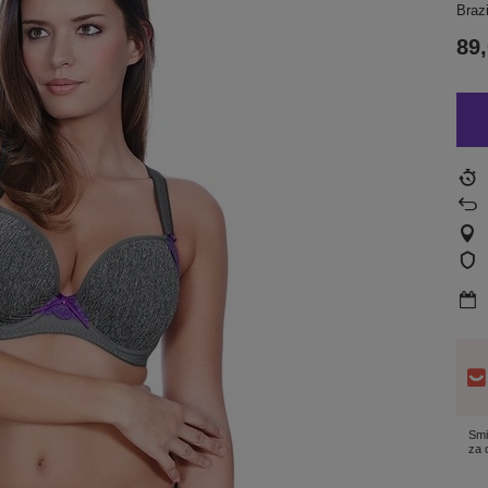
Brazi
89,
Smi
za