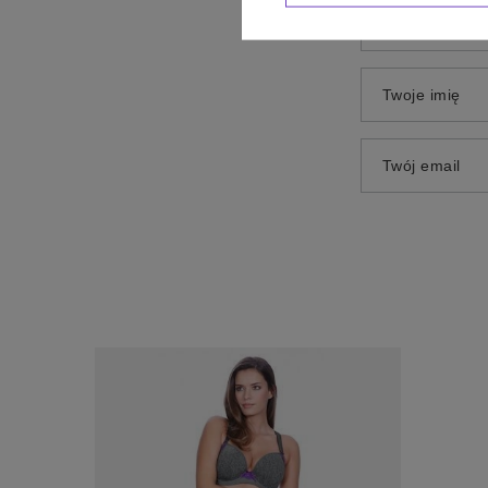
Dodaj własne 
Twoje imię
Twój email