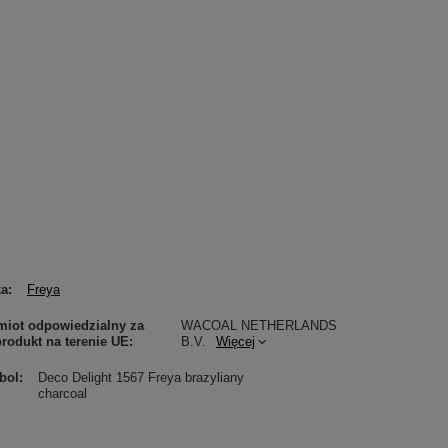
ka
Freya
iot odpowiedzialny za
WACOAL NETHERLANDS
produkt na terenie UE
B.V.
Więcej
bol
Deco Delight 1567 Freya brazyliany
charcoal