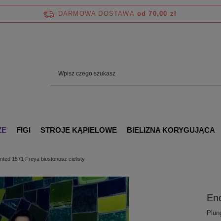
DARMOWA DOSTAWA
od 70,00 zł
ZE
FIGI
STROJE KĄPIELOWE
BIELIZNA KORYGUJĄCA
ted 1571 Freya biustonosz cielisty
Enc
Plun