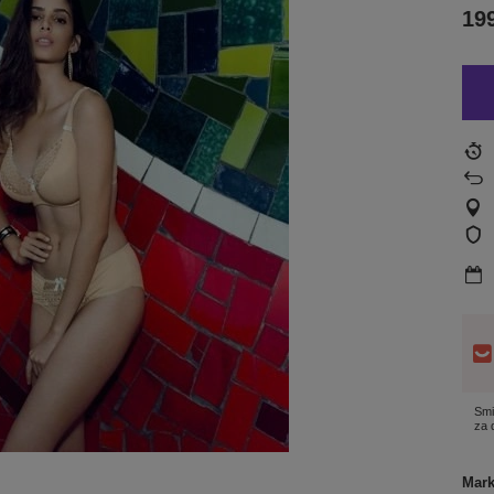
199
Smi
za
Mar