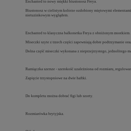
Enchanted to nowy miękki biustonosz Freya.
Biustonosz w cielistym kolorze ozdobiony miętowymi
elementam
nietuzinkowym wyglądem.
Enchanted to klasyczna balkonetka Freya z obniżonym mostkiem.
Miseczki szyte z trzech części zapewniają dobre podtrzymanie oraz
Dolna część miseczki wykonana z nieprzejrzystego, jednolitego 
Ramiączka szersze - szerokość uzależniona od rozmiaru, regulowan
Zapięcie trzystopniowe na dwie haftki.
Do kompletu można dobrać figi lub szorty.
Rozmiarówka brytyjska.