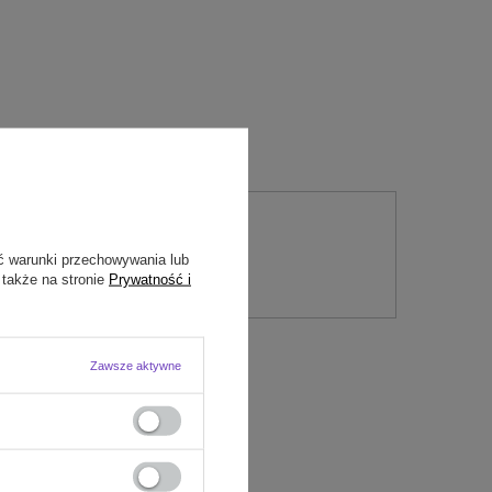
nie
ć warunki przechowywania lub
 także na stronie
Prywatność i
Zawsze aktywne