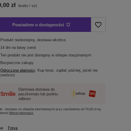
,00 zł
brutto
/
szt.
Powiadom o dostępności
Produkt niedostepny, dostawa wkrótce
14
dni na łatwy zwrot
Ten produkt nie jest dostępny w sklepie stacjonarnym
Bezpieczne zakupy
Odroczone płatności
. Kup teraz, zapłać później, jeżeli nie
zwrócisz
Darmowa dostawa do
paczkomatu lub punktu
odbioru
le - dostawy ze sklepów internetowych przy zamówieniu od
70,00 zł
są
 darmo
Więcej informacji.
ka
Freya