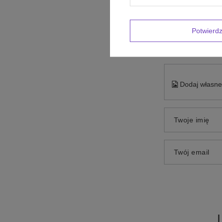
Treść twojej op
Potwier
Dodaj własne 
Twoje imię
Twój email