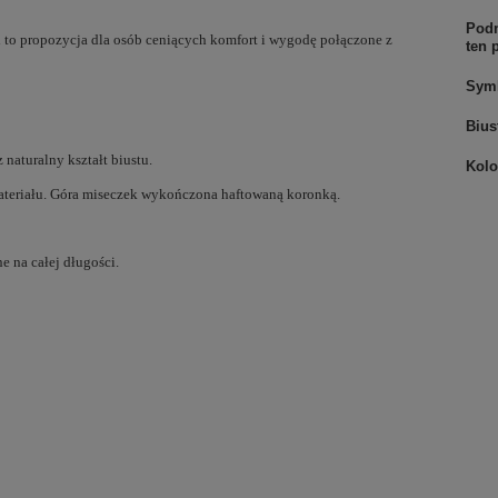
Podm
i
to propozycja dla osób ceniących komfort i wygodę połączone z
ten 
Sym
Bius
 naturalny kształt biustu.
Kolo
materiału. Góra miseczek wykończona haftowaną koronką.
e na całej długości.