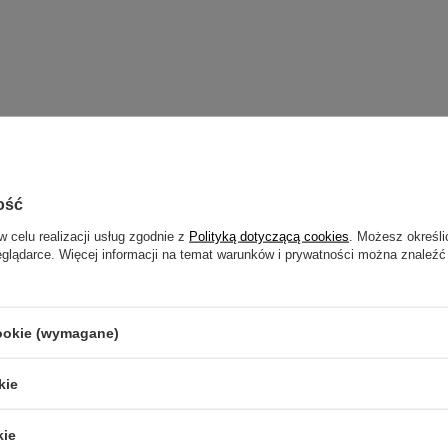
ość
zebujesz pomocy? Masz pytania?
Zadaj pyta
w celu realizacji usług zgodnie z
Polityką dotyczącą cookies
. Możesz określi
powiemy niezwłocznie, najciekawsze pytania i odpowiedzi
eglądarce. Więcej informacji na temat warunków i prywatności można znaleźć
publikując dla innych.
cookie (wymagane)
NAPISZ SWOJĄ OPINIĘ
kie
Twoja ocena:
5/5
kie