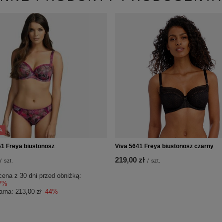
A
51 Freya biustonosz
Viva 5641 Freya biustonosz czarny
219,00 zł
/
szt.
/
szt.
cena z 30 dni przed obniżką:
7%
arna:
213,00 zł
-44%