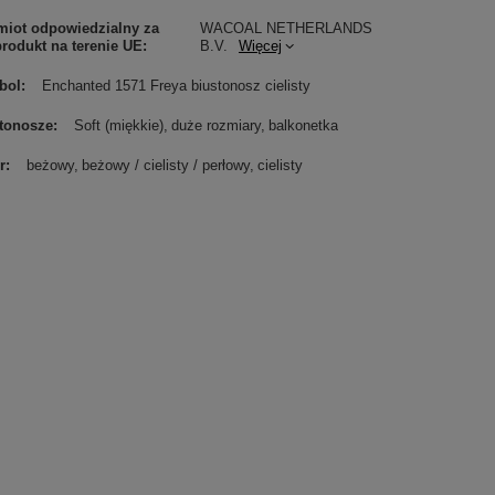
iot odpowiedzialny za
WACOAL NETHERLANDS
produkt na terenie UE
B.V.
Więcej
bol
Enchanted 1571 Freya biustonosz cielisty
tonosze
Soft (miękkie)
duże rozmiary
balkonetka
r
beżowy
beżowy / cielisty / perłowy
cielisty