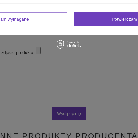
inii
dzam wymagane
Potwierdzam 
zdjęcie produktu:
Wyślij opinię
INNE PRODUKTY PRODUCENTA