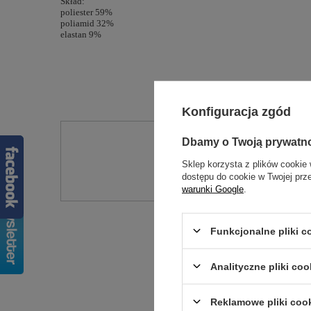
Skład:
poliester 59%
poliamid 32%
elastan 9%
Konfiguracja zgód
Dbamy o Twoją prywatn
Potr
Sklep korzysta z plików cookie 
Zadaj pytanie a my od
dostępu do cookie w Twojej prz
warunki Google
.
Funkcjonalne pliki 
Analityczne pliki coo
Reklamowe pliki coo