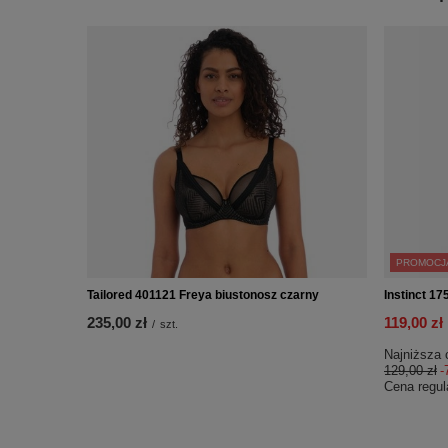
PROMOCJ
Tailored 401121 Freya biustonosz czarny
Instinct 17
235,00 zł
119,00 zł
/
szt.
Najniższa 
129,00 zł
-
Cena regul