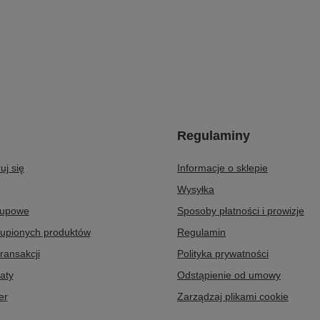
Regulaminy
uj się
Informacje o sklepie
Wysyłka
kupowe
Sposoby płatności i prowizje
kupionych produktów
Regulamin
transakcji
Polityka prywatności
aty
Odstąpienie od umowy
er
Zarządzaj plikami cookie