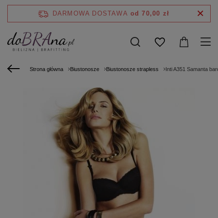
DARMOWA DOSTAWA
od 70,00 zł
Strona główna
Biustonosze
Biustonosze strapless
Inti A351 Samanta ba