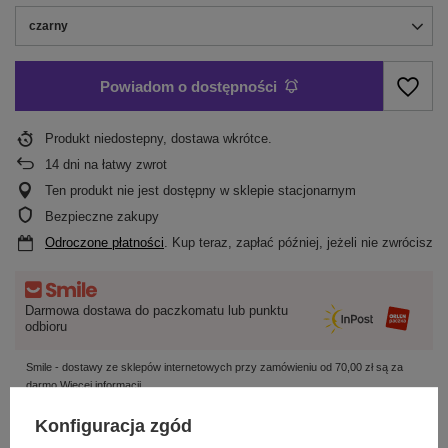
czarny
Powiadom o dostępności
Produkt niedostepny, dostawa wkrótce
14
dni na łatwy zwrot
Ten produkt nie jest dostępny w sklepie stacjonarnym
Bezpieczne zakupy
Odroczone płatności
. Kup teraz, zapłać później, jeżeli nie zwrócisz
Darmowa dostawa do paczkomatu lub punktu
odbioru
Smile - dostawy ze sklepów internetowych przy zamówieniu od
70,00 zł
są za
darmo
Więcej informacji.
Konfiguracja zgód
OPIS