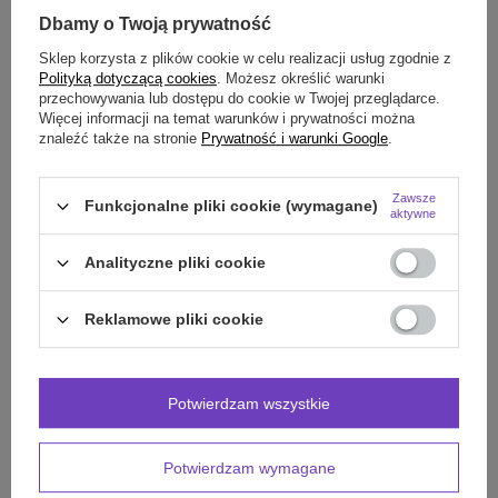
Dbamy o Twoją prywatność
GŁÓWNE PARAMETRY
Sklep korzysta z plików cookie w celu realizacji usług zgodnie z
Polityką dotyczącą cookies
. Możesz określić warunki
przechowywania lub dostępu do cookie w Twojej przeglądarce.
SZCZEGÓŁOWE DANE
Więcej informacji na temat warunków i prywatności można
znaleźć także na stronie
Prywatność i warunki Google
.
OPINIE
(0)
Zawsze
Funkcjonalne pliki cookie (wymagane)
aktywne
Potrzebujesz pomocy? Masz pytania?
Analityczne pliki cookie
Zadaj pytanie a my odpowiemy niezwłocznie,
Zadaj pytanie
najciekawsze pytania i odpowiedzi publikując
dla innych.
Reklamowe pliki cookie
INNE PRODUKTY
Potwierdzam wszystkie
PRODUCENTA:
Potwierdzam wymagane