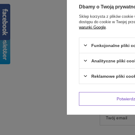
Dbamy o Twoją prywatn
Sklep korzysta z plików cookie 
dostępu do cookie w Twojej prz
warunki Google
.
Treść twojej op
Funkcjonalne pliki 
Analityczne pliki coo
Reklamowe pliki coo
Dodaj własne 
Twoje imię
Potwier
Twój email