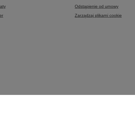
aty
Odstąpienie od umowy
er
Zarządzaj plikami cookie
,
32-020
Wieliczka