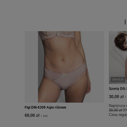
OKAZJA
Szorty DS-
30,00 zł
/
Najniższa 
Figi DM-6309 Agio różowe
30,00 zł
0
Cena regul
69,00 zł
/
szt.