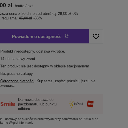
00 zł
brutto
/
szt.
iższa cena z 30 dni przed obniżką:
29,00 zł
0%
 regularna:
45,00 zł
-36%
Powiadom o dostępności
Produkt niedostepny, dostawa wkrótce
14
dni na łatwy zwrot
Ten produkt nie jest dostępny w sklepie stacjonarnym
Bezpieczne zakupy
Odroczone płatności
. Kup teraz, zapłać później, jeżeli nie
zwrócisz
Darmowa dostawa do
paczkomatu lub punktu
odbioru
le - dostawy ze sklepów internetowych przy zamówieniu od
70,00 zł
są
 darmo
Więcej informacji.