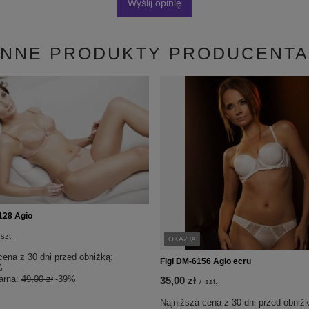
Wyślij opinię
INNE PRODUKTY PRODUCENTA
128 Agio
szt.
OKAZJA
cena z 30 dni przed obniżką:
Figi DM-6156 Agio ecru
%
arna:
49,00 zł
-39%
35,00 zł
/
szt.
Najniższa cena z 30 dni przed obniżk