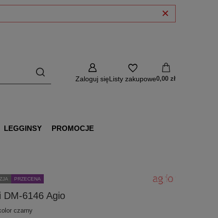
Zaloguj się
Listy zakupowe
0,00 zł
LEGGINSY
PROMOCJE
ZJA
PRZECENA
i DM-6146 Agio
 kolor czarny