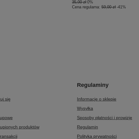
35,00 zł
0%
Cena regularna:
59,00 zł
-41%
Regulaminy
uj się
Informacje o sklepie
Wysyłka
kupowe
Sposoby płatności i prowizje
kupionych produktów
Regulamin
transakcji
Polityka prywatności