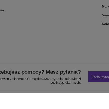
Mar
gio.
Sym
Kolo
zebujesz pomocy? Masz pytania?
Zadaj pyta
powiemy niezwłocznie, najciekawsze pytania i odpowiedzi
publikując dla innych.
NAPISZ SWOJĄ OPINIĘ