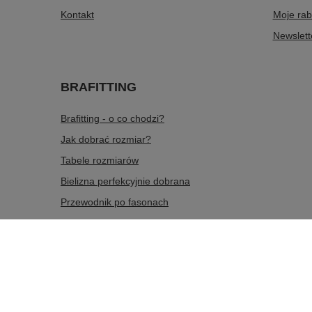
Kontakt
Moje rab
Newslett
BRAFITTING
Brafitting - o co chodzi?
Jak dobrać rozmiar?
Tabele rozmiarów
Bielizna perfekcyjnie dobrana
Przewodnik po fasonach
536 563 465
sklep@dobrana.pl
doBRAna
,
Zabawa 433
W sklepie prezentujemy ceny brutto (z VAT).