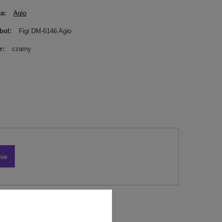
ka
Agio
bol
Figi DM-6146 Agio
r
czarny
nie