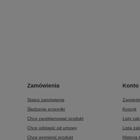
Zamówienia
Konto
Status zamówienia
Zarejestr
Śledzenie przesyłki
Koszyk
Chcę zareklamować produkt
Listy za
Chcę odstąpić od umowy
Lista za
Chcę wymienić produkt
Historia 