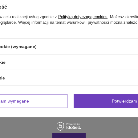
ość
Twoja ocena:
5/5
w celu realizacji usług zgodnie z
Polityką dotyczącą cookies
. Możesz określi
eglądarce. Więcej informacji na temat warunków i prywatności można znaleźć
inii
cookie (wymagane)
kie
kie
zdjęcie produktu:
dzam wymagane
Potwierdzam 