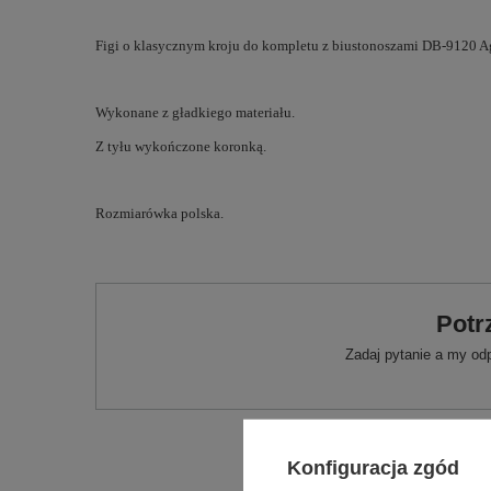
Figi o klasycznym kroju do kompletu z biustonoszami DB-9120 A
Wykonane z gładkiego materiału.
Z tyłu wykończone koronką.
Rozmiarówka polska.
Potr
Zadaj pytanie a my od
Konfiguracja zgód