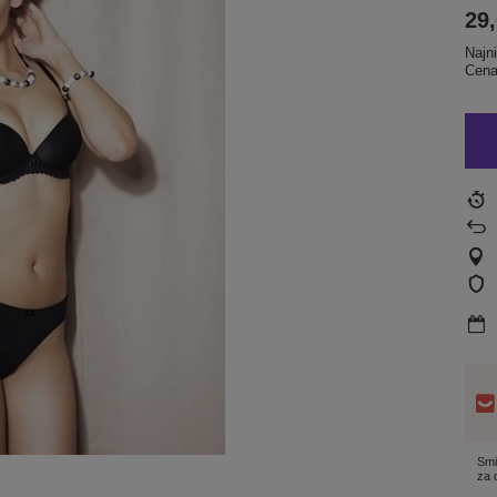
29,
Najn
Cena
Smi
za