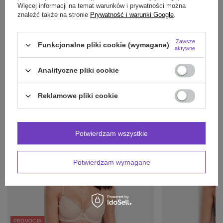
Więcej informacji na temat warunków i prywatności można
znaleźć także na stronie
Prywatność i warunki Google
.
Potrzebujesz pomocy? Masz pytania?
Zawsze
Funkcjonalne pliki cookie (wymagane)
aktywne
Zadaj pytanie a my odpowiemy niezwłocznie,
Zadaj pytanie
najciekawsze pytania i odpowiedzi publikując
dla innych.
Analityczne pliki cookie
Reklamowe pliki cookie
INNE PRODUKTY
PRODUCENTA:
Potwierdzam wszystkie
Potwierdzam wymagane
PROMOCJA