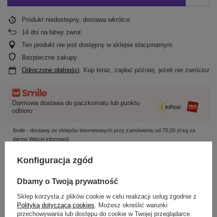
Produkt niedostepny, dostawa wkrótce
14
dni na łatwy zwrot
Ten produkt nie jest dostępny w sklepie stacjonarnym
Bezpieczne zakupy
Odroczone płatności
. Kup teraz, zapłać później, jeżeli nie zwrócisz
Darmowa dostawa do paczkomatu lub punktu
odbioru
Smile - dostawy ze sklepów internetowych przy zamówieniu od
70,00 zł
są za
darmo
Więcej informacji.
Konfiguracja zgód
OPIS
Dbamy o Twoją prywatność
SZCZEGÓŁOWE DANE
Sklep korzysta z plików cookie w celu realizacji usług zgodnie z
Polityką dotyczącą cookies
. Możesz określić warunki
przechowywania lub dostępu do cookie w Twojej przeglądarce.
OPINIE
(0)