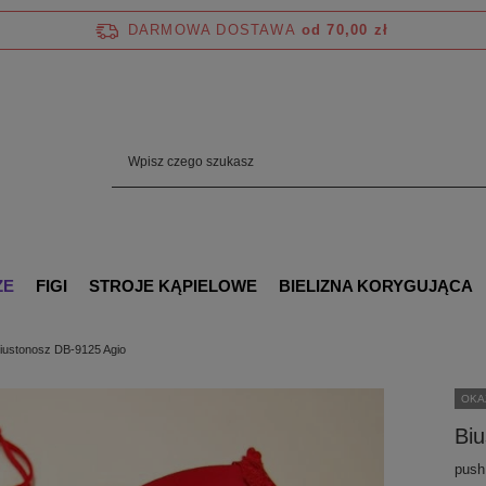
DARMOWA DOSTAWA
od 70,00 zł
ZE
FIGI
STROJE KĄPIELOWE
BIELIZNA KORYGUJĄCA
iustonosz DB-9125 Agio
OKA
Bi
push