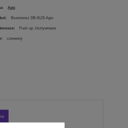
ka
Agio
bol
Biustonosz DB-9125 Agio
tonosze
Push up
Usztywniane
r
czerwony
nie