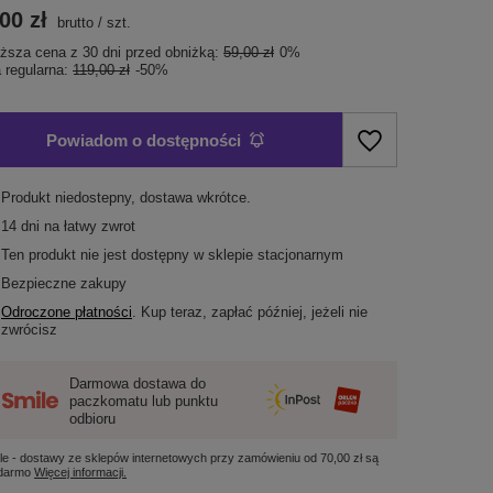
00 zł
brutto
/
szt.
iższa cena z 30 dni przed obniżką:
59,00 zł
0%
 regularna:
119,00 zł
-50%
Powiadom o dostępności
Produkt niedostepny, dostawa wkrótce
14
dni na łatwy zwrot
Ten produkt nie jest dostępny w sklepie stacjonarnym
Bezpieczne zakupy
Odroczone płatności
. Kup teraz, zapłać później, jeżeli nie
zwrócisz
Darmowa dostawa do
paczkomatu lub punktu
odbioru
le - dostawy ze sklepów internetowych przy zamówieniu od
70,00 zł
są
 darmo
Więcej informacji.