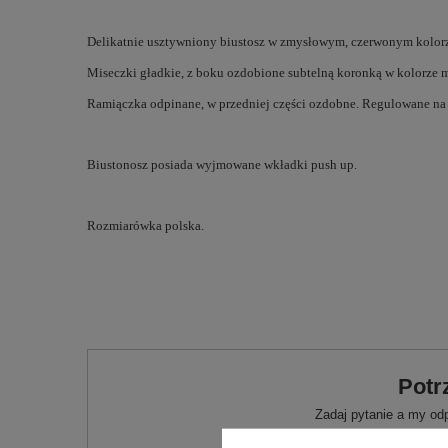
Delikatnie usztywniony biustosz w zmysłowym, czerwonym kolor
Miseczki gładkie, z boku ozdobione subtelną koronką w kolorze 
Ramiączka odpinane, w przedniej części ozdobne. Regulowane na 
Biustonosz posiada wyjmowane wkładki push up.
Rozmiarówka polska.
Potr
Zadaj pytanie a my od