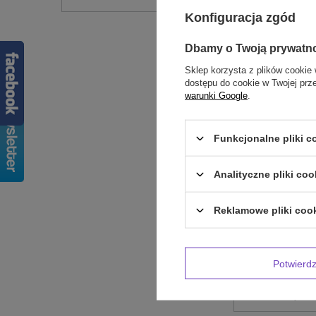
Konfiguracja zgód
Dbamy o Twoją prywatn
Sklep korzysta z plików cookie 
dostępu do cookie w Twojej prz
warunki Google
.
Funkcjonalne pliki 
Treść twojej op
Analityczne pliki coo
Reklamowe pliki coo
Dodaj własne 
Potwier
Twoje imię