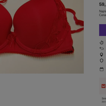
59,
Najn
Cena
Smi
za