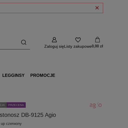
Zaloguj się
Listy zakupowe
0,00 zł
LEGGINSY
PROMOCJE
ZJA
PRZECENA
ustonosz DB-9125 Agio
 up czerwony