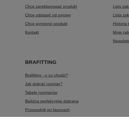
Chcę zareklamować produkt
Listy za
Chcę odstąpić od umowy
Lista za
Chcę wymienić produkt
Historia 
Kontakt
Moje rab
Newslett
BRAFITTING
Brafitting - o co chodzi?
Jak dobrać rozmiar?
Tabele rozmiarów
Bielizna perfekcyjnie dobrana
Przewodnik po fasonach