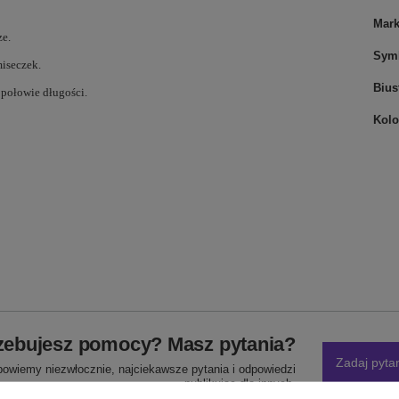
Mar
ze.
Sym
miseczek.
Bius
połowie długości.
Kolo
zebujesz pomocy? Masz pytania?
Zadaj pyta
powiemy niezwłocznie, najciekawsze pytania i odpowiedzi
publikując dla innych.