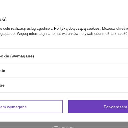
ość
NAPISZ SWOJĄ OPINIĘ
w celu realizacji usług zgodnie z
Polityką dotyczącą cookies
. Możesz określi
eglądarce. Więcej informacji na temat warunków i prywatności można znaleźć
Twoja ocena:
5/5
cookie (wymagane)
inii
kie
kie
zdjęcie produktu:
dzam wymagane
Potwierdzam 