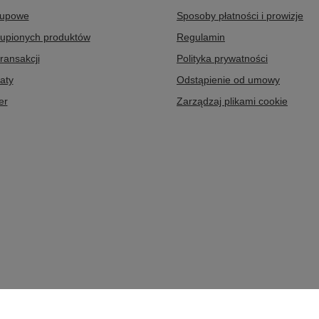
kupowe
Sposoby płatności i prowizje
kupionych produktów
Regulamin
transakcji
Polityka prywatności
aty
Odstąpienie od umowy
er
Zarządzaj plikami cookie