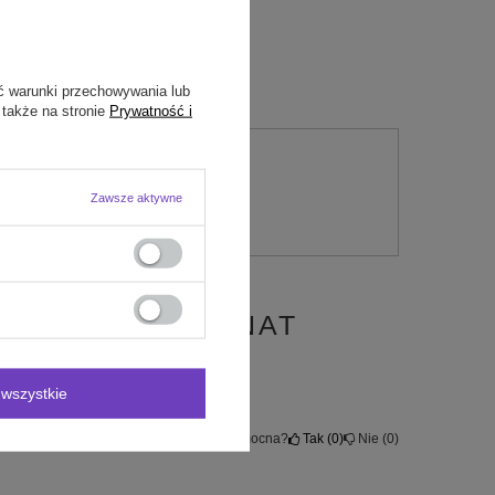
ć warunki przechowywania lub
 także na stronie
Prywatność i
nie
Zawsze aktywne
HE SPORT GRANAT
wszystkie
Czy opinia była pomocna?
Tak
0
Nie
0