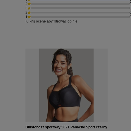
4
3
2
1
Kliknij ocenę aby filtrować opinie
Biustonosz sportowy 5021 Panache Sport czarny