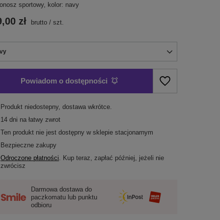
tonosz sportowy, kolor: navy
,00 zł
brutto
/
szt.
vy
Powiadom o dostępności
Produkt niedostepny, dostawa wkrótce
14
dni na łatwy zwrot
Ten produkt nie jest dostępny w sklepie stacjonarnym
Bezpieczne zakupy
Odroczone płatności
. Kup teraz, zapłać później, jeżeli nie
zwrócisz
Darmowa dostawa do
paczkomatu lub punktu
odbioru