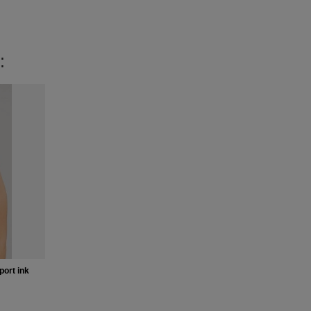
:
ort ink