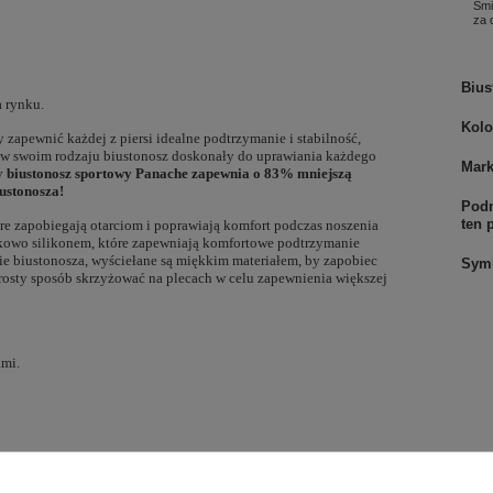
Smi
za
Bius
 rynku.
Kolo
 zapewnić każdej z piersi idealne podtrzymanie i stabilność,
 w swoim rodzaju biustonosz doskonały do uprawiania każdego
Mar
wy
biustonosz sportowy Panache zapewnia o 83% mniejszą
ustonosza!
Podm
ten 
re zapobiegają otarciom i poprawiają komfort podczas noszenia
tkowo silikonem, które zapewniają komfortowe podtrzymanie
ie biustonosza, wyściełane są miękkim materiałem, by zapobiec
Sym
rosty sposób skrzyżować na plecach w celu zapewnienia większej
ami.
ssive Sports Technologies, światowego lidera w dziedzinie badań
 sportowymi: