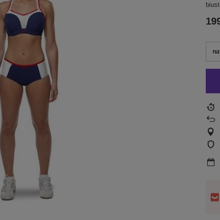
bius
199
na