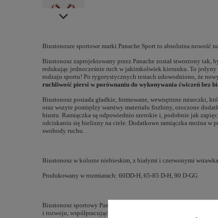
Biustonosze sportowe marki Panache Sport to absolutna nowość na
Biustonosz zaprojektowany przez Panache został stworzony tak, by
redukując jednocześnie ruch w jakimkolwiek kierunku. To jedyny
rodzaju sportu! Po rygorystycznych testach udowodniono, że no
ruchliwość piersi w porównaniu do wykonywania ćwiczeń bez bi
Biustonosz posiada gładkie, formowane, wewnętrzne miseczki, któ
oraz wszyte pomiędzy warstwy materiału fiszbiny, otoczone doda
biustu. Ramiączka są odpowiednio szerokie i, podobnie jak zapięc
odciskaniu się bielizny na ciele. Dodatkowo ramiączka można w p
swobody ruchu.
Biustonosz w kolorze niebieskim, z białymi i czerwonymi wstawk
Produkowany w rozmiarach: 60DD-H, 65-85 D-H, 90 D-GG
Biustonosz sportowy Panache Sport został wyróżniony przez Proge
i rozwoju, współpracującego z największymi globalnymi markami