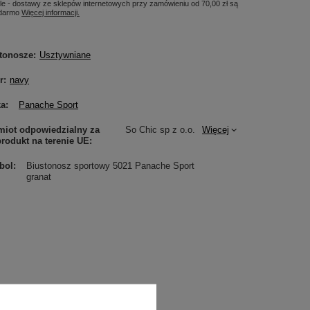
le - dostawy ze sklepów internetowych przy zamówieniu od
70,00 zł
są
 darmo
Więcej informacji.
tonosze
Usztywniane
r
navy
ka
Panache Sport
iot odpowiedzialny za
So Chic sp z o.o.
Więcej
produkt na terenie UE
bol
Biustonosz sportowy 5021 Panache Sport
granat