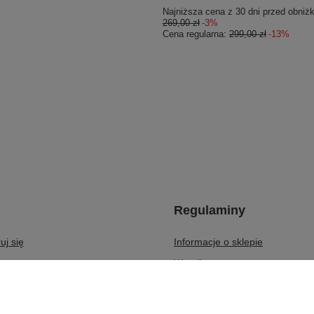
Najniższa cena z 30 dni przed obniżk
269,00 zł
-3%
Cena regularna:
299,00 zł
-13%
Regulaminy
uj się
Informacje o sklepie
Wysyłka
kupowe
Sposoby płatności i prowizje
kupionych produktów
Regulamin