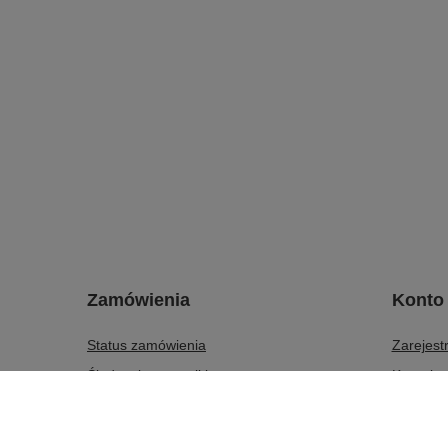
Zamówienia
Konto
Status zamówienia
Zarejestr
Śledzenie przesyłki
Koszyk
Chcę zareklamować produkt
Listy za
Chcę odstąpić od umowy
Lista za