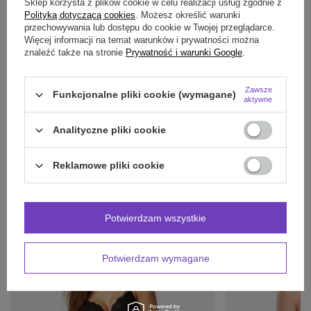
Sklep korzysta z plików cookie w celu realizacji usług zgodnie z
Polityką dotyczącą cookies
. Możesz określić warunki
przechowywania lub dostępu do cookie w Twojej przeglądarce.
OPINIE
(0)
Więcej informacji na temat warunków i prywatności można
znaleźć także na stronie
Prywatność i warunki Google
.
Potrzebujesz pomocy? Masz pytania?
Zawsze
Funkcjonalne pliki cookie (wymagane)
aktywne
Zadaj pytanie a my odpowiemy niezwłocznie,
Zadaj pytanie
najciekawsze pytania i odpowiedzi publikując
dla innych.
Analityczne pliki cookie
Reklamowe pliki cookie
INNE PRODUKTY
PRODUCENTA:
Potwierdzam wszystkie
Potwierdzam wymagane