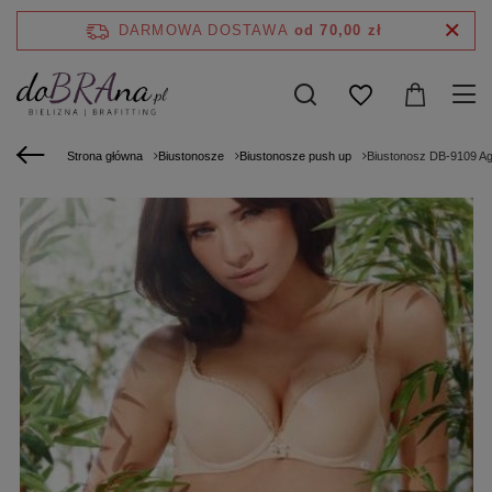
DARMOWA DOSTAWA
od 70,00 zł
Strona główna
Biustonosze
Biustonosze push up
Biustonosz DB-9109 Ag