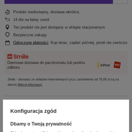
Produkt niedostepny, dostawa wkrótce
14
dni na łatwy zwrot
Ten produkt nie jest dostępny w sklepie stacjonarnym
Bezpieczne zakupy
Odroczone płatności
. Kup teraz, zapłać później, jeżeli nie zwrócisz
Darmowa dostawa do paczkomatu lub punktu
odbioru
Smile - dostawy ze sklepów internetowych przy zamówieniu od
70,00 zł
są za
darmo
Więcej informacji.
OPIS
Konfiguracja zgód
GŁÓWNE PARAMETRY
Dbamy o Twoją prywatność
SZCZEGÓŁOWE DANE