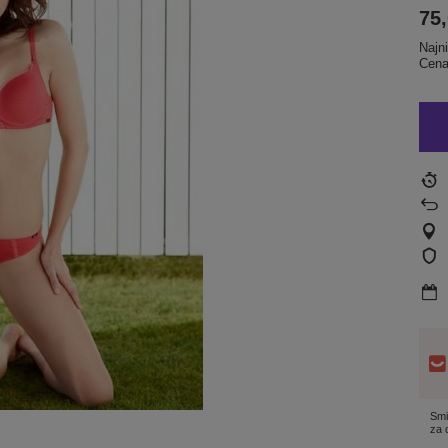
75,
Najn
Cena
Smi
za