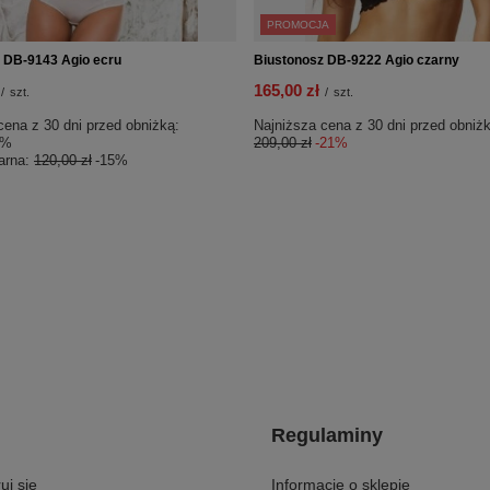
PROMOCJA
 DB-9143 Agio ecru
Biustonosz DB-9222 Agio czarny
165,00 zł
/
szt.
/
szt.
cena z 30 dni przed obniżką:
Najniższa cena z 30 dni przed obniżk
0%
209,00 zł
-21%
arna:
120,00 zł
-15%
Regulaminy
uj się
Informacje o sklepie