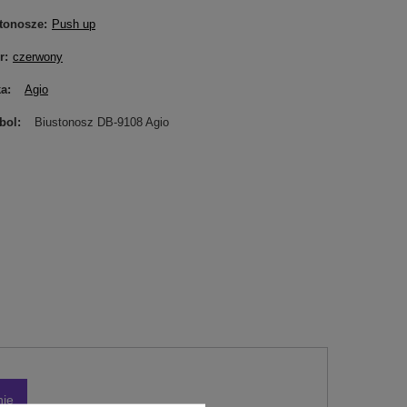
tonosze
Push up
r
czerwony
ka
Agio
bol
Biustonosz DB-9108 Agio
nie