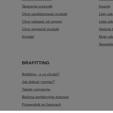
Śledzenie przesyłki
Koszyk
Chcę zareklamować produkt
Listy za
Chcę odstąpić od umowy
Lista za
Chcę wymienić produkt
Historia 
Kontakt
Moje rab
Newslett
BRAFITTING
Brafitting - o co chodzi?
Jak dobrać rozmiar?
Tabele rozmiarów
Bielizna perfekcyjnie dobrana
Przewodnik po fasonach