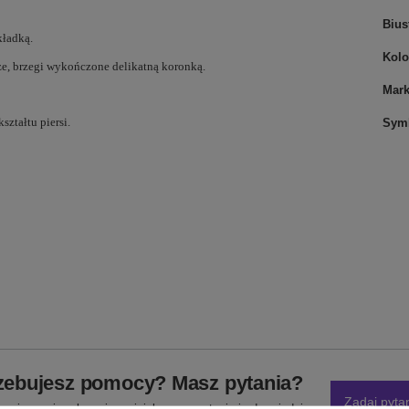
Bius
kładką.
Kolo
ze, brzegi wykończone delikatną koronką.
Mar
ztałtu piersi.
Sym
zebujesz pomocy? Masz pytania?
Zadaj pyta
powiemy niezwłocznie, najciekawsze pytania i odpowiedzi