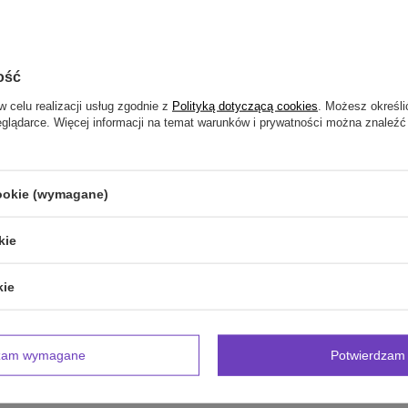
publikując dla innych.
ość
NAPISZ SWOJĄ OPINIĘ
w celu realizacji usług zgodnie z
Polityką dotyczącą cookies
. Możesz określi
eglądarce. Więcej informacji na temat warunków i prywatności można znaleźć
Twoja ocena:
5/5
cookie (wymagane)
inii
kie
kie
zdjęcie produktu:
dzam wymagane
Potwierdzam 