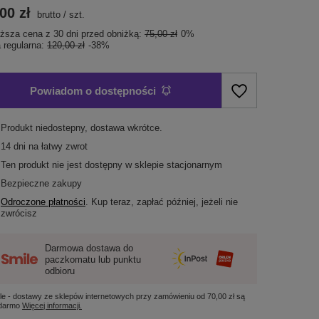
00 zł
brutto
/
szt.
iższa cena z 30 dni przed obniżką:
75,00 zł
0%
 regularna:
120,00 zł
-38%
Powiadom o dostępności
Produkt niedostepny, dostawa wkrótce
14
dni na łatwy zwrot
Ten produkt nie jest dostępny w sklepie stacjonarnym
Bezpieczne zakupy
Odroczone płatności
. Kup teraz, zapłać później, jeżeli nie
zwrócisz
Darmowa dostawa do
paczkomatu lub punktu
odbioru
le - dostawy ze sklepów internetowych przy zamówieniu od
70,00 zł
są
 darmo
Więcej informacji.