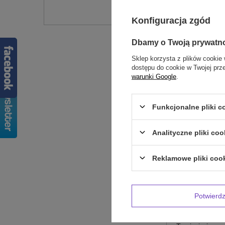
Konfiguracja zgód
Dbamy o Twoją prywatn
Sklep korzysta z plików cookie 
dostępu do cookie w Twojej prz
warunki Google
.
Funkcjonalne pliki 
Treść twojej op
Analityczne pliki coo
Reklamowe pliki coo
Dodaj własne 
Potwier