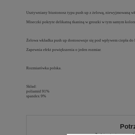
Usztywniany biustonosz typu push up z żelową, niewyjmowaną w
Miseczki pokryte delikatną tkaniną w groszki w tym samym kolor
Żelowa wkładka push up dostosowuje się pod wpływem ciepła do ks
Zapewnia efekt powiększenia o jeden rozmiar.
Rozmiarówka polska.
Skład:
poliamid 91%
spandex 9%
Potr
Zadaj pytanie a my od