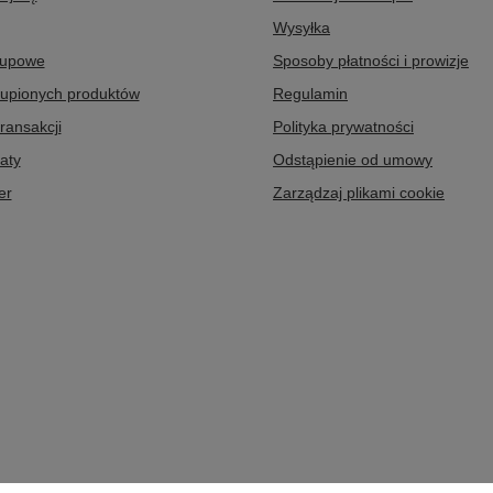
Wysyłka
kupowe
Sposoby płatności i prowizje
kupionych produktów
Regulamin
transakcji
Polityka prywatności
aty
Odstąpienie od umowy
er
Zarządzaj plikami cookie