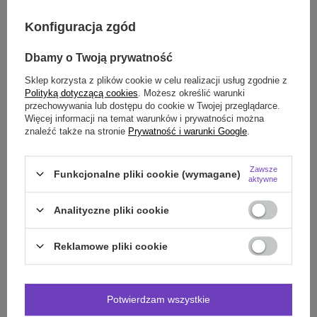
Konfiguracja zgód
Smile - dostawy ze sklepów internetowych przy zamówieniu od
70,00 zł
są za
darmo
Więcej informacji.
Dbamy o Twoją prywatność
Sklep korzysta z plików cookie w celu realizacji usług zgodnie z
OPIS
Polityką dotyczącą cookies
. Możesz określić warunki
przechowywania lub dostępu do cookie w Twojej przeglądarce.
SZCZEGÓŁOWE DANE
Więcej informacji na temat warunków i prywatności można
znaleźć także na stronie
Prywatność i warunki Google
.
DO POBRANIA
Zawsze
Funkcjonalne pliki cookie (wymagane)
aktywne
OPINIE
(0)
Analityczne pliki cookie
Potrzebujesz pomocy? Masz pytania?
Reklamowe pliki cookie
Zadaj pytanie a my odpowiemy niezwłocznie,
Zadaj pytanie
najciekawsze pytania i odpowiedzi publikując
dla innych.
Potwierdzam wszystkie