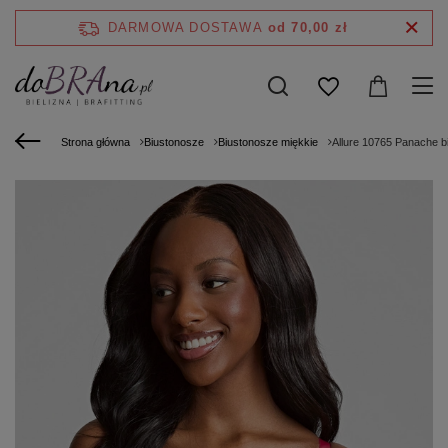
DARMOWA DOSTAWA
od 70,00 zł
Strona główna
Biustonosze
Biustonosze miękkie
Allure 10765 Panache b