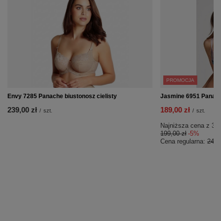
PROMOCJA
Envy 7285 Panache biustonosz cielisty
Jasmine 6951 Panache
239,00 zł
189,00 zł
/
szt.
/
szt.
Najniższa cena z 30 
199,00 zł
-5%
Cena regularna:
249,