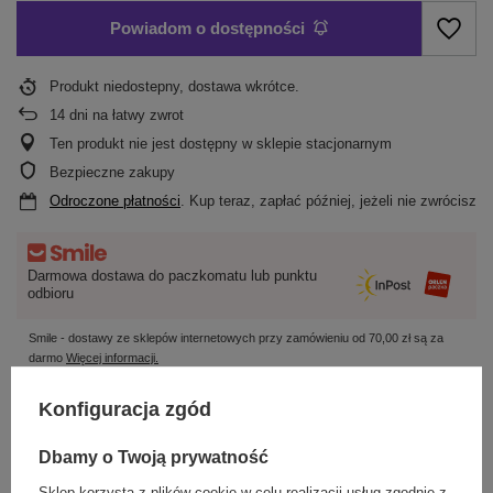
Powiadom o dostępności
Produkt niedostepny, dostawa wkrótce
14
dni na łatwy zwrot
Ten produkt nie jest dostępny w sklepie stacjonarnym
Bezpieczne zakupy
Odroczone płatności
. Kup teraz, zapłać później, jeżeli nie zwrócisz
Darmowa dostawa do paczkomatu lub punktu
odbioru
Smile - dostawy ze sklepów internetowych przy zamówieniu od
70,00 zł
są za
darmo
Więcej informacji.
Konfiguracja zgód
OPIS
Dbamy o Twoją prywatność
SZCZEGÓŁOWE DANE
Sklep korzysta z plików cookie w celu realizacji usług zgodnie z