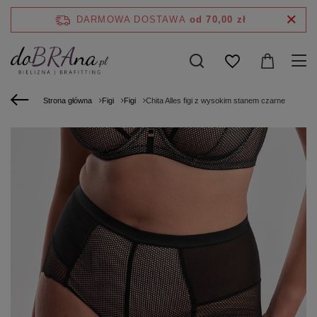
DARMOWA DOSTAWA
od 70,00 zł
Strona główna
Figi
Figi
Chita Alles figi z wysokim stanem czarne