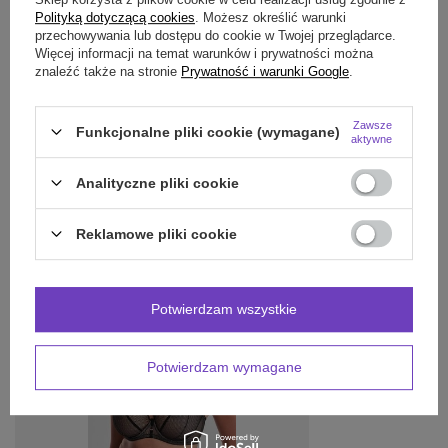
Polityką dotyczącą cookies
. Możesz określić warunki
OPINIE
(0)
przechowywania lub dostępu do cookie w Twojej przeglądarce.
Więcej informacji na temat warunków i prywatności można
znaleźć także na stronie
Prywatność i warunki Google
.
Potrzebujesz pomocy? Masz pytania?
Zawsze
Funkcjonalne pliki cookie (wymagane)
Zadaj pytanie a my odpowiemy niezwłocznie,
aktywne
Zadaj pytanie
najciekawsze pytania i odpowiedzi publikując
dla innych.
Analityczne pliki cookie
Reklamowe pliki cookie
POLECAMY RÓWNIEŻ:
Potwierdzam wszystkie
Potwierdzam wymagane