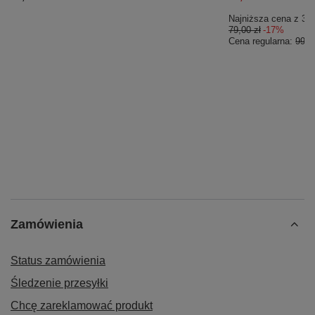
Najniższa cena z 30 
79,00 zł
-17%
Cena regularna:
99,0
Zamówienia
Status zamówienia
Śledzenie przesyłki
Chcę zareklamować produkt