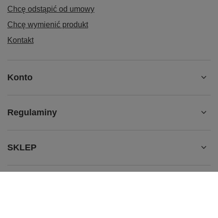
Chcę odstąpić od umowy
Chcę wymienić produkt
Kontakt
Konto
Regulaminy
SKLEP
BRAFITTING