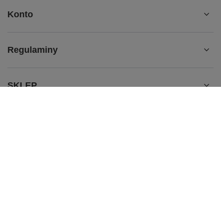
Konto
Regulaminy
SKLEP
BRAFITTING
536 563 465
sklep@dobrana.pl
doBRAna
,
Zabawa 433
,
32-020
Wieliczka