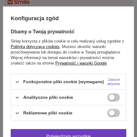
Darmowa dostawa do paczkomatu lub punktu
odbioru
Konfiguracja zgód
Smile - dostawy ze sklepów internetowych przy zamówieniu od
70,00 zł
są za
Dbamy o Twoją prywatność
darmo
Więcej informacji.
Sklep korzysta z plików cookie w celu realizacji usług zgodnie z
Polityką dotyczącą cookies
. Możesz określić warunki
OPIS
przechowywania lub dostępu do cookie w Twojej przeglądarce.
Więcej informacji na temat warunków i prywatności można
znaleźć także na stronie
Prywatność i warunki Google
.
SZCZEGÓŁOWE DANE
DO POBRANIA
Zawsze
Funkcjonalne pliki cookie (wymagane)
aktywne
OPINIE
(0)
Analityczne pliki cookie
Reklamowe pliki cookie
Potrzebujesz pomocy? Masz pytania?
Zadaj pytanie a my odpowiemy niezwłocznie,
Zadaj pytanie
najciekawsze pytania i odpowiedzi publikując
dla innych.
Potwierdzam wszystkie