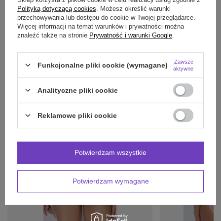
Polityką dotyczącą cookies
. Możesz określić warunki
OPINIE
(0)
przechowywania lub dostępu do cookie w Twojej przeglądarce.
Więcej informacji na temat warunków i prywatności można
znaleźć także na stronie
Prywatność i warunki Google
.
Potrzebujesz pomocy? Masz pytania?
Zawsze
Funkcjonalne pliki cookie (wymagane)
Zadaj pytanie a my odpowiemy niezwłocznie,
aktywne
Zadaj pytanie
najciekawsze pytania i odpowiedzi publikując
dla innych.
Analityczne pliki cookie
Reklamowe pliki cookie
INNE PRODUKTY
PRODUCENTA:
Potwierdzam wszystkie
Potwierdzam wymagane