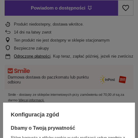
Powiadom o dostępności
Produkt niedostepny, dostawa wkrótce
14
dni na łatwy zwrot
Ten produkt nie jest dostępny w sklepie stacjonarnym
Bezpieczne zakupy
Odroczone płatności
. Kup teraz, zapłać później, jeżeli nie zwrócisz
Darmowa dostawa do paczkomatu lub punktu
odbioru
Smile - dostawy ze sklepów internetowych przy zamówieniu od
70,00 zł
są za
darmo
Więcej informacji.
Konfiguracja zgód
OPIS
Dbamy o Twoją prywatność
SZCZEGÓŁOWE DANE
Sklep korzysta z plików cookie w celu realizacji usług zgodnie z