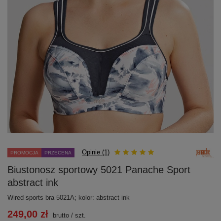
Opinie (1)
PROMOCJA
PRZECENA
Biustonosz sportowy 5021 Panache Sport
abstract ink
Wired sports bra 5021A; kolor: abstract ink
249,00 zł
brutto
/
szt.