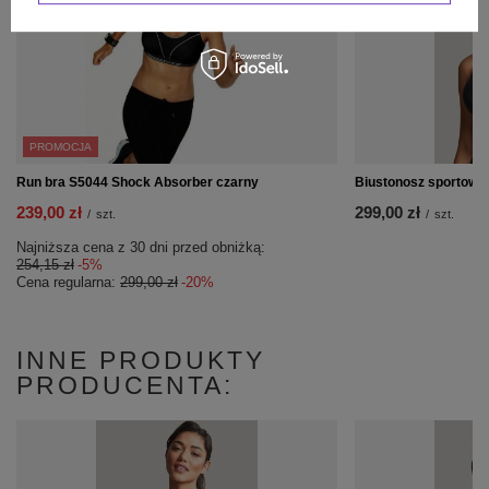
PROMOCJA
Run bra S5044 Shock Absorber czarny
Biustonosz sportowy
239,00 zł
299,00 zł
/
szt.
/
szt.
Najniższa cena z 30 dni przed obniżką:
254,15 zł
-5%
Cena regularna:
299,00 zł
-20%
INNE PRODUKTY
PRODUCENTA: