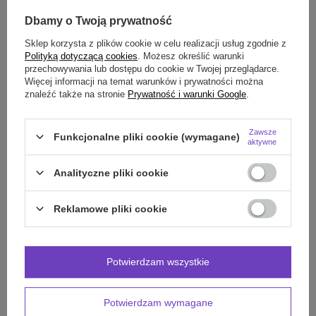
darmo
Więcej informacji.
Dbamy o Twoją prywatność
Sklep korzysta z plików cookie w celu realizacji usług zgodnie z
OPIS
Polityką dotyczącą cookies
. Możesz określić warunki
przechowywania lub dostępu do cookie w Twojej przeglądarce.
SZCZEGÓŁOWE DANE
Więcej informacji na temat warunków i prywatności można
znaleźć także na stronie
Prywatność i warunki Google
.
OPINIE
(1)
Zawsze
Funkcjonalne pliki cookie (wymagane)
aktywne
Potrzebujesz pomocy? Masz pytania?
Analityczne pliki cookie
Zadaj pytanie a my odpowiemy niezwłocznie,
Zadaj pytanie
najciekawsze pytania i odpowiedzi publikując
dla innych.
Reklamowe pliki cookie
POLECAMY RÓWNIEŻ:
Potwierdzam wszystkie
Potwierdzam wymagane