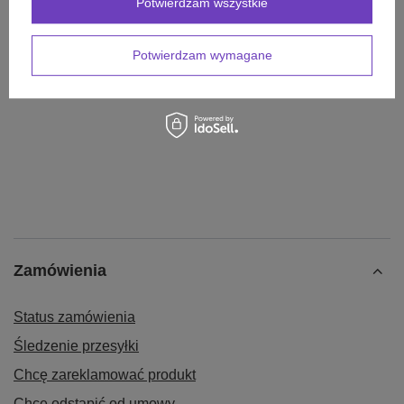
Potwierdzam wszystkie
Zadaj pytanie
najciekawsze pytania i odpowiedzi publikując
dla innych.
Potwierdzam wymagane
Zamówienia
Status zamówienia
Śledzenie przesyłki
Chcę zareklamować produkt
Chcę odstąpić od umowy