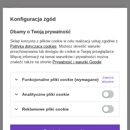
Darmowa dostawa do paczkomatu lub punktu
Konfiguracja zgód
odbioru
Dbamy o Twoją prywatność
Smile - dostawy ze sklepów internetowych przy zamówieniu od
70,00 zł
są za
darmo
Więcej informacji.
Sklep korzysta z plików cookie w celu realizacji usług zgodnie z
Polityką dotyczącą cookies
. Możesz określić warunki
przechowywania lub dostępu do cookie w Twojej przeglądarce.
OPIS
Więcej informacji na temat warunków i prywatności można
znaleźć także na stronie
Prywatność i warunki Google
.
GŁÓWNE PARAMETRY
Zawsze
Funkcjonalne pliki cookie (wymagane)
aktywne
SZCZEGÓŁOWE DANE
Analityczne pliki cookie
OPINIE
(0)
Reklamowe pliki cookie
Potrzebujesz pomocy? Masz pytania?
Zadaj pytanie a my odpowiemy niezwłocznie,