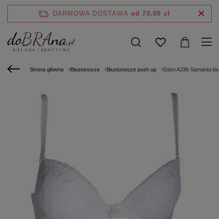
DARMOWA DOSTAWA
od 70,00 zł
Strona główna
Biustonosze
Biustonosze push up
Eden A336 Samanta bi