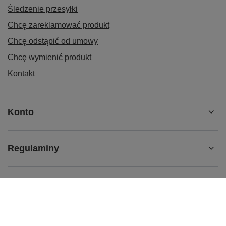
Śledzenie przesyłki
Chcę zareklamować produkt
Chcę odstąpić od umowy
Chcę wymienić produkt
Kontakt
Konto
Regulaminy
SKLEP
BRAFITTING