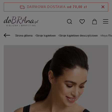
DARMOWA DOSTAWA
od 70,00 zł
Strona główna
Stroje kąpielowe
Stroje kąpielowe dwuczęściowe
Anya Ri