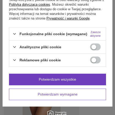
Polityką dotyczącą cookies
. Możesz określić warunki
OPINIE
(0)
przechowywania lub dostępu do cookie w Twojej przeglądarce.
Więcej informacji na temat warunków i prywatności można
znaleźć także na stronie
Prywatność i warunki Google
.
Potrzebujesz pomocy? Masz pytania?
Zawsze
Funkcjonalne pliki cookie (wymagane)
Zadaj pytanie a my odpowiemy niezwłocznie,
aktywne
Zadaj pytanie
najciekawsze pytania i odpowiedzi publikując
dla innych.
Analityczne pliki cookie
Reklamowe pliki cookie
POLECAMY RÓWNIEŻ:
Potwierdzam wszystkie
Potwierdzam wymagane