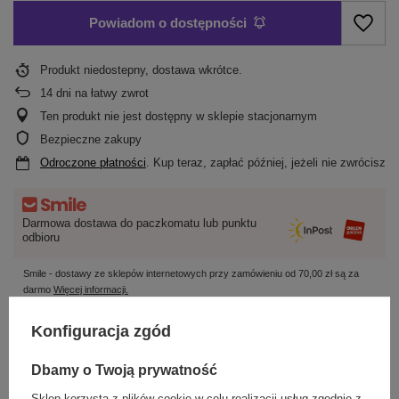
Powiadom o dostępności
Produkt niedostepny, dostawa wkrótce
14
dni na łatwy zwrot
Ten produkt nie jest dostępny w sklepie stacjonarnym
Bezpieczne zakupy
Odroczone płatności
. Kup teraz, zapłać później, jeżeli nie zwrócisz
Darmowa dostawa do paczkomatu lub punktu
odbioru
Smile - dostawy ze sklepów internetowych przy zamówieniu od
70,00 zł
są za
darmo
Więcej informacji.
Konfiguracja zgód
OPIS
Dbamy o Twoją prywatność
SZCZEGÓŁOWE DANE
Sklep korzysta z plików cookie w celu realizacji usług zgodnie z