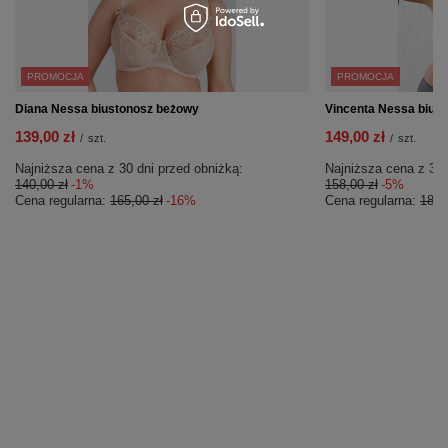
PROMOCJA
PROMOCJA
Diana Nessa biustonosz beżowy
Vincenta Nessa biust
139,00 zł
149,00 zł
/
szt.
/
szt.
Najniższa cena z 30 dni przed obniżką:
Najniższa cena z 30 
140,00 zł
-1%
158,00 zł
-5%
Cena regularna:
165,00 zł
-16%
Cena regularna:
189,