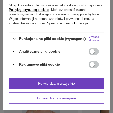
Sklep korzysta z plików cookie w celu realizacji usług zgodnie z
SZCZEGÓŁOWE DANE
Polityką dotyczącą cookies
. Możesz określić warunki
przechowywania lub dostępu do cookie w Twojej przeglądarce.
Więcej informacji na temat warunków i prywatności można
OPINIE
(0)
znaleźć także na stronie
Prywatność i warunki Google
.
Zawsze
Potrzebujesz pomocy? Masz pytania?
Funkcjonalne pliki cookie (wymagane)
aktywne
Zadaj pytanie a my odpowiemy niezwłocznie,
Zadaj pytanie
najciekawsze pytania i odpowiedzi publikując
Analityczne pliki cookie
dla innych.
Reklamowe pliki cookie
INNE PRODUKTY
PRODUCENTA:
Potwierdzam wszystkie
Potwierdzam wymagane