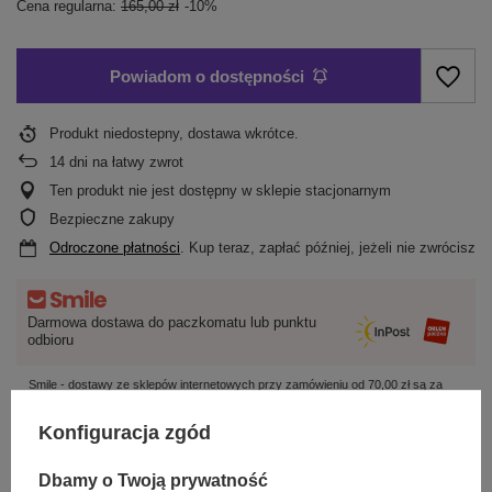
Cena regularna:
165,00 zł
-10%
Powiadom o dostępności
Produkt niedostepny, dostawa wkrótce
14
dni na łatwy zwrot
Ten produkt nie jest dostępny w sklepie stacjonarnym
Bezpieczne zakupy
Odroczone płatności
. Kup teraz, zapłać później, jeżeli nie zwrócisz
Darmowa dostawa do paczkomatu lub punktu
odbioru
Smile - dostawy ze sklepów internetowych przy zamówieniu od
70,00 zł
są za
darmo
Więcej informacji.
Konfiguracja zgód
OPIS
Dbamy o Twoją prywatność