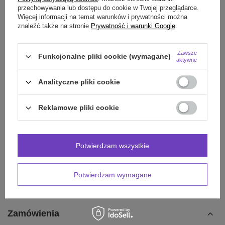
OPINIE
(0)
przechowywania lub dostępu do cookie w Twojej przeglądarce.
Więcej informacji na temat warunków i prywatności można
znaleźć także na stronie
Prywatność i warunki Google
.
Potrzebujesz pomocy? Masz pytania?
Zawsze
Funkcjonalne pliki cookie (wymagane)
Zadaj pytanie a my odpowiemy niezwłocznie,
aktywne
Zadaj pytanie
najciekawsze pytania i odpowiedzi publikując
dla innych.
Analityczne pliki cookie
Reklamowe pliki cookie
Potwierdzam wszystkie
Potwierdzam wymagane
Zamówienia