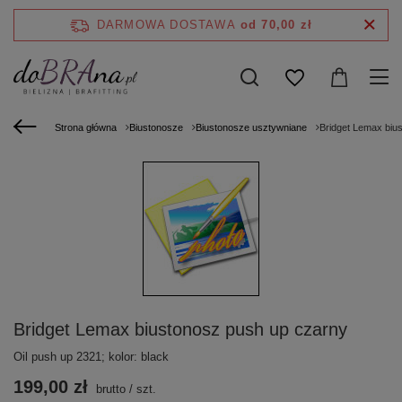
DARMOWA DOSTAWA
od 70,00 zł
Strona główna
Biustonosze
Biustonosze usztywniane
Bridget Lemax biu
Bridget Lemax biustonosz push up czarny
Oil push up 2321; kolor: black
199,00 zł
brutto
/
szt.