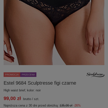
PROMOCJA
PRZECENA
Estel 9684 Sculptresse figi czarne
High waist brief; kolor: noir
99,00 zł
brutto
/
szt.
Najniższa cena z 30 dni przed obniżką:
135,00 zł
-26%