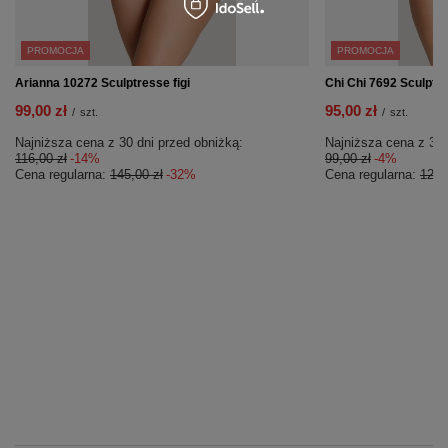
PROMOCJA
PROMOCJA
Arianna 10272 Sculptresse figi
Chi Chi 7692 Sculptre
99,00 zł
95,00 zł
/
szt.
/
szt.
Najniższa cena z 30 dni przed obniżką:
Najniższa cena z 30 
116,00 zł
-14%
99,00 zł
-4%
Cena regularna:
145,00 zł
-32%
Cena regularna:
125,