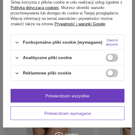
SZCZEGÓŁOWE DANE
Sklep korzysta z plików cookie w celu realizacji usług zgodnie z
Polityką dotyczącą cookies
. Możesz określić warunki
przechowywania lub dostępu do cookie w Twojej przeglądarce.
OPINIE
(0)
Więcej informacji na temat warunków i prywatności można
znaleźć także na stronie
Prywatność i warunki Google
.
Potrzebujesz pomocy? Masz pytania?
Zawsze
Funkcjonalne pliki cookie (wymagane)
aktywne
Zadaj pytanie a my odpowiemy niezwłocznie,
Zadaj pytanie
najciekawsze pytania i odpowiedzi publikując
dla innych.
Analityczne pliki cookie
Reklamowe pliki cookie
INNE PRODUKTY
PRODUCENTA:
Potwierdzam wszystkie
Potwierdzam wymagane