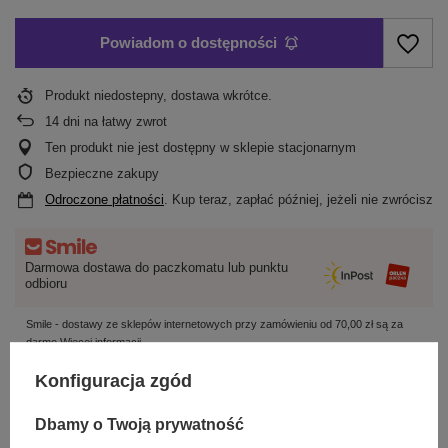
Powiadom o dostępności
Produkt niedostepny, dostawa wkrótce
14
dni na łatwy zwrot
Ten produkt nie jest dostępny w sklepie stacjonarnym
Bezpieczne zakupy
Odroczone płatności
. Kup teraz, zapłać później, jeżeli nie zwrócisz
Darmowa dostawa do paczkomatu lub punktu
odbioru
Smile - dostawy ze sklepów internetowych przy zamówieniu od
70,00 zł
są za
darmo
Więcej informacji.
Konfiguracja zgód
OPIS
Dbamy o Twoją prywatność