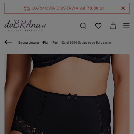
DARMOWA DOSTAWA
od 70,00 zł
Strona główna
Figi
Figi
Estel 9684 Sculptresse figi czarne