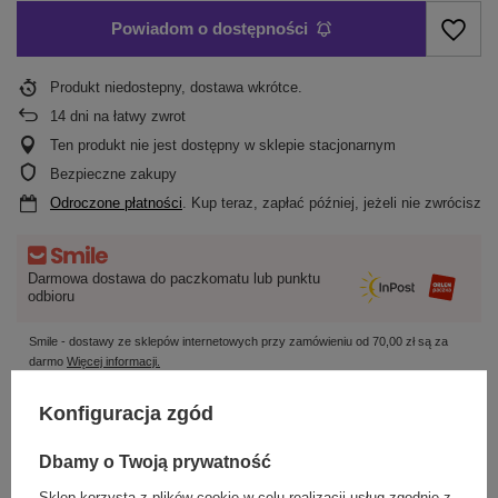
Powiadom o dostępności
Produkt niedostepny, dostawa wkrótce
14
dni na łatwy zwrot
Ten produkt nie jest dostępny w sklepie stacjonarnym
Bezpieczne zakupy
Odroczone płatności
. Kup teraz, zapłać później, jeżeli nie zwrócisz
Darmowa dostawa do paczkomatu lub punktu
odbioru
Smile - dostawy ze sklepów internetowych przy zamówieniu od
70,00 zł
są za
darmo
Więcej informacji.
Konfiguracja zgód
OPIS
Dbamy o Twoją prywatność
SZCZEGÓŁOWE DANE
Sklep korzysta z plików cookie w celu realizacji usług zgodnie z