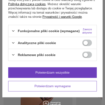
Polityką dotyczącą cookies
. Możesz określić warunki
OPINIE
(0)
przechowywania lub dostępu do cookie w Twojej przeglądarce.
Więcej informacji na temat warunków i prywatności można
znaleźć także na stronie
Prywatność i warunki Google
.
Potrzebujesz pomocy? Masz pytania?
Zawsze
Funkcjonalne pliki cookie (wymagane)
Zadaj pytanie a my odpowiemy niezwłocznie,
aktywne
Zadaj pytanie
najciekawsze pytania i odpowiedzi publikując
dla innych.
Analityczne pliki cookie
Reklamowe pliki cookie
INNE PRODUKTY
PRODUCENTA:
Potwierdzam wszystkie
Potwierdzam wymagane