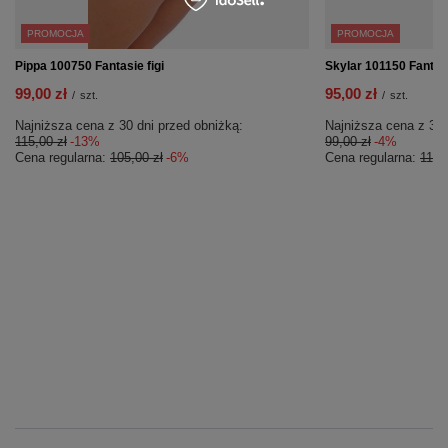
PROMOCJA
PROMOCJA
Pippa 100750 Fantasie figi
Skylar 101150 Fantasi
99,00 zł
95,00 zł
/
szt.
/
szt.
Najniższa cena z 30 dni przed obniżką:
Najniższa cena z 30 
115,00 zł
-13%
99,00 zł
-4%
Cena regularna:
105,00 zł
-6%
Cena regularna:
115,