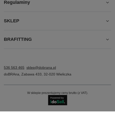
Regulaminy
SKLEP
BRAFITTING
536 563 465
sklep@dobrana.pl
doBRAna
,
Zabawa 433
,
32-020
Wieliczka
W sklepie prezentujemy ceny brutto (z VAT).