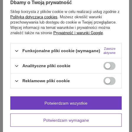
Dbamy o Twoją prywatność
OPIS
Sklep korzysta z plików cookie w celu realizacji usług zgodnie z
Polityką dotyczącą cookies
. Możesz określić warunki
SZCZEGÓŁOWE DANE
przechowywania lub dostępu do cookie w Twojej przeglądarce.
Więcej informacji na temat warunków i prywatności można
znaleźć także na stronie
Prywatność i warunki Google
.
OPINIE
(0)
Zawsze
Funkcjonalne pliki cookie (wymagane)
aktywne
Potrzebujesz pomocy? Masz pytania?
Zadaj pytanie a my odpowiemy niezwłocznie,
Analityczne pliki cookie
Zadaj pytanie
najciekawsze pytania i odpowiedzi publikując
dla innych.
Reklamowe pliki cookie
INNE PRODUKTY
PRODUCENTA:
Potwierdzam wszystkie
Potwierdzam wymagane