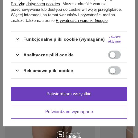
SZCZEGÓŁOWE DANE
Polityką dotyczącą cookies
. Możesz określić warunki
przechowywania lub dostępu do cookie w Twojej przeglądarce.
Więcej informacji na temat warunków i prywatności można
OPINIE
(0)
znaleźć także na stronie
Prywatność i warunki Google
.
Zawsze
Funkcjonalne pliki cookie (wymagane)
Potrzebujesz pomocy? Masz pytania?
aktywne
Zadaj pytanie a my odpowiemy niezwłocznie,
Zadaj pytanie
najciekawsze pytania i odpowiedzi publikując
Analityczne pliki cookie
dla innych.
Reklamowe pliki cookie
POLECAMY RÓWNIEŻ:
Potwierdzam wszystkie
Potwierdzam wymagane