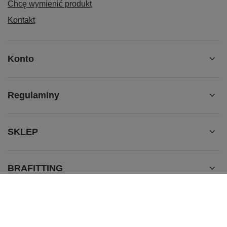
Chcę wymienić produkt
Kontakt
Konto
Regulaminy
SKLEP
BRAFITTING
536 563 465
sklep@dobrana.pl