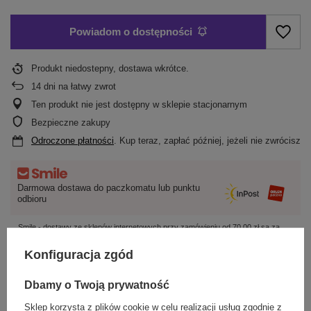
Powiadom o dostępności
Produkt niedostepny, dostawa wkrótce
14
dni na łatwy zwrot
Ten produkt nie jest dostępny w sklepie stacjonarnym
Bezpieczne zakupy
Odroczone płatności
. Kup teraz, zapłać później, jeżeli nie zwrócisz
Darmowa dostawa do paczkomatu lub punktu
odbioru
Smile - dostawy ze sklepów internetowych przy zamówieniu od
70,00 zł
są za
darmo
Więcej informacji.
Konfiguracja zgód
OPIS
Dbamy o Twoją prywatność
Sklep korzysta z plików cookie w celu realizacji usług zgodnie z