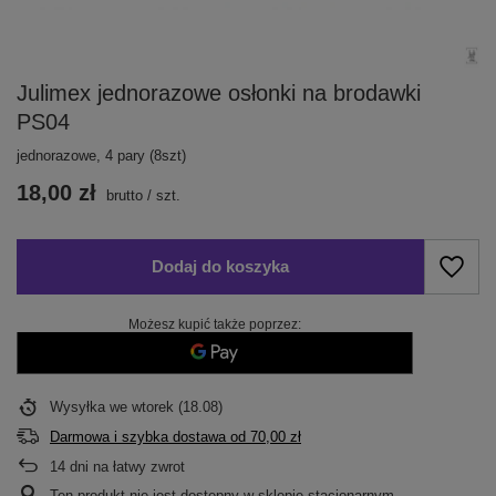
Julimex jednorazowe osłonki na brodawki
PS04
jednorazowe, 4 pary (8szt)
18,00 zł
brutto
/
szt.
Dodaj do koszyka
Możesz kupić także poprzez:
Wysyłka
we wtorek (18.08)
Darmowa i szybka dostawa
od
70,00 zł
14
dni na łatwy zwrot
Ten produkt nie jest dostępny w sklepie stacjonarnym