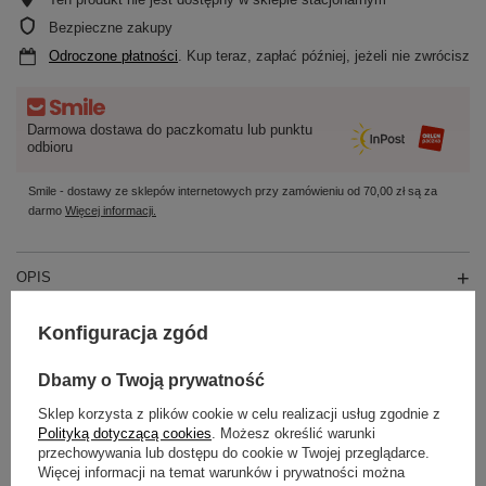
Bezpieczne zakupy
Odroczone płatności
. Kup teraz, zapłać później, jeżeli nie zwrócisz
Darmowa dostawa do paczkomatu lub punktu
odbioru
Smile - dostawy ze sklepów internetowych przy zamówieniu od
70,00 zł
są za
darmo
Więcej informacji.
OPIS
SZCZEGÓŁOWE DANE
Konfiguracja zgód
Dbamy o Twoją prywatność
OPINIE
(0)
Sklep korzysta z plików cookie w celu realizacji usług zgodnie z
Polityką dotyczącą cookies
. Możesz określić warunki
przechowywania lub dostępu do cookie w Twojej przeglądarce.
Potrzebujesz pomocy? Masz pytania?
Więcej informacji na temat warunków i prywatności można