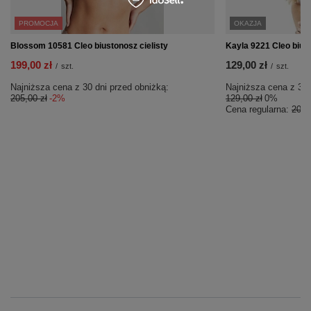
PROMOCJA
OKAZJA
Blossom 10581 Cleo biustonosz cielisty
Kayla 9221 Cleo bius
199,00 zł
129,00 zł
/
szt.
/
szt.
Najniższa cena z 30 dni przed obniżką:
Najniższa cena z 30 
205,00 zł
-2%
129,00 zł
0%
Cena regularna:
205,