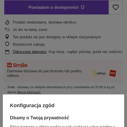
Powiadom o dostępności
Produkt niedostepny, dostawa wkrótce
14
dni na łatwy zwrot
Ten produkt nie jest dostępny w sklepie stacjonarnym
Bezpieczne zakupy
Odroczone płatności
. Kup teraz, zapłać później, jeżeli nie zwrócisz
Darmowa dostawa do paczkomatu lub punktu
odbioru
Smile - dostawy ze sklepów internetowych przy zamówieniu od
70,00 zł
są za
darmo
Więcej informacji.
Konfiguracja zgód
OPIS
Dbamy o Twoją prywatność
SZCZEGÓŁOWE DANE
Sklep korzysta z plików cookie w celu realizacji usług zgodnie z