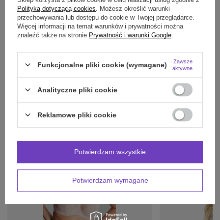
Polityką dotyczącą cookies
. Możesz określić warunki
OPINIE
(0)
przechowywania lub dostępu do cookie w Twojej przeglądarce.
Więcej informacji na temat warunków i prywatności można
znaleźć także na stronie
Prywatność i warunki Google
.
Potrzebujesz pomocy? Masz pytania?
Zawsze
Funkcjonalne pliki cookie (wymagane)
Zadaj pytanie a my odpowiemy niezwłocznie,
aktywne
Zadaj pytanie
najciekawsze pytania i odpowiedzi publikując
dla innych.
Analityczne pliki cookie
Reklamowe pliki cookie
INNE PRODUKTY
PRODUCENTA:
Potwierdzam wszystkie
Potwierdzam wymagane