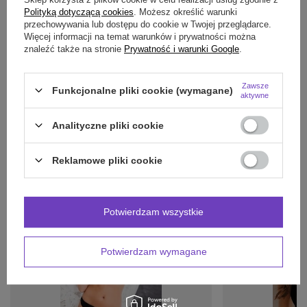
Polityką dotyczącą cookies
. Możesz określić warunki
OPINIE
(0)
przechowywania lub dostępu do cookie w Twojej przeglądarce.
Więcej informacji na temat warunków i prywatności można
znaleźć także na stronie
Prywatność i warunki Google
.
Potrzebujesz pomocy? Masz pytania?
Zawsze
Funkcjonalne pliki cookie (wymagane)
Zadaj pytanie a my odpowiemy niezwłocznie,
aktywne
Zadaj pytanie
najciekawsze pytania i odpowiedzi publikując
dla innych.
Analityczne pliki cookie
Reklamowe pliki cookie
INNE PRODUKTY
PRODUCENTA:
Potwierdzam wszystkie
Potwierdzam wymagane