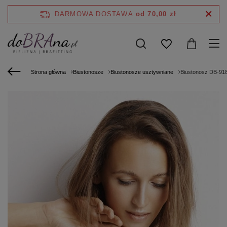
DARMOWA DOSTAWA
od 70,00 zł
Strona główna
Biustonosze
Biustonosze usztywniane
Biustonosz DB-9181