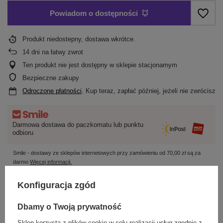
Powiadom o dostępności
Produkt niedostepny, dostawa wkrótce
14
dni na łatwy zwrot
Ten produkt nie jest dostępny w sklepie stacjonarnym
Bezpieczne zakupy
Odroczone płatności
. Kup teraz, zapłać później, jeżeli nie zwrócisz
Darmowa dostawa do paczkomatu lub punktu
odbioru
Smile - dostawy ze sklepów internetowych przy zamówieniu od
70,00 zł
są za
darmo
Więcej informacji.
Konfiguracja zgód
OPIS
Dbamy o Twoją prywatność
SZCZEGÓŁOWE DANE
Sklep korzysta z plików cookie w celu realizacji usług zgodnie z