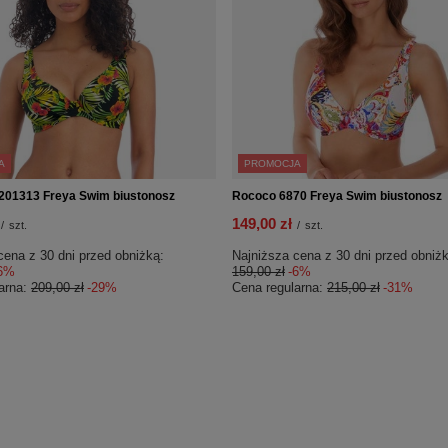
A
PROMOCJA
201313 Freya Swim biustonosz
Rococo 6870 Freya Swim biustonosz
149,00 zł
/
szt.
/
szt.
cena z 30 dni przed obniżką:
Najniższa cena z 30 dni przed obniżk
6%
159,00 zł
-6%
arna:
209,00 zł
-29%
Cena regularna:
215,00 zł
-31%