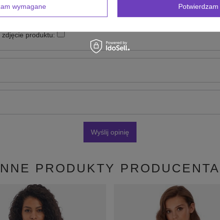
dzam wymagane
Potwierdzam 
zdjęcie produktu:
Wyślij opinię
INNE PRODUKTY PRODUCENTA