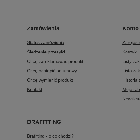
Zamówienia
Konto
Status zamówienia
Zarejestr
Śledzenie przesyłki
Koszyk
Chcę zareklamować produkt
Listy za
Chcę odstąpić od umowy
Lista za
Chcę wymienić produkt
Historia 
Kontakt
Moje rab
Newslett
BRAFITTING
Brafitting - o co chodzi?