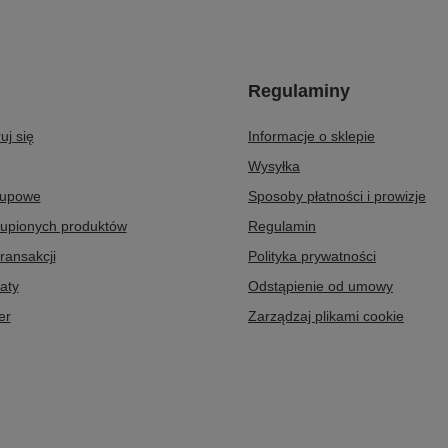
Regulaminy
uj się
Informacje o sklepie
Wysyłka
kupowe
Sposoby płatności i prowizje
kupionych produktów
Regulamin
transakcji
Polityka prywatności
aty
Odstąpienie od umowy
er
Zarządzaj plikami cookie