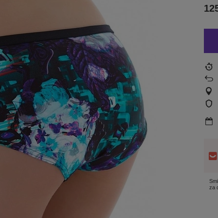
125
Smi
za