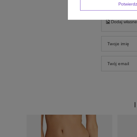
Potwier
Dodaj własne 
Twoje imię
Twój email