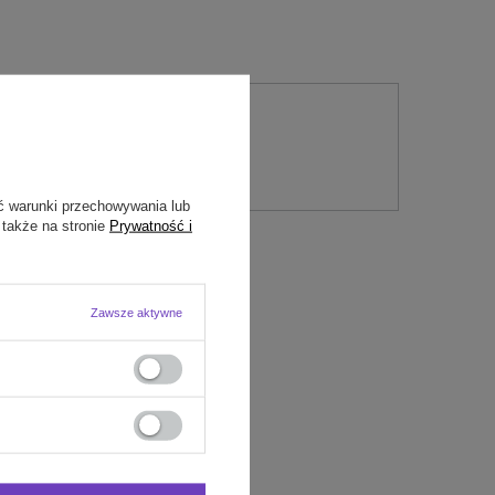
nie
ć warunki przechowywania lub
 także na stronie
Prywatność i
Zawsze aktywne