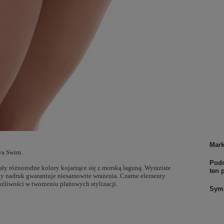
Mar
eya Swim.
Podm
ały różnorodne kolory kojarzące się z morską laguną. Wyraziste
ten 
ny nadruk gwarantuje niesamowite wrażenia. Czarne elementy
żliwości w tworzeniu plażowych stylizacji.
Sym