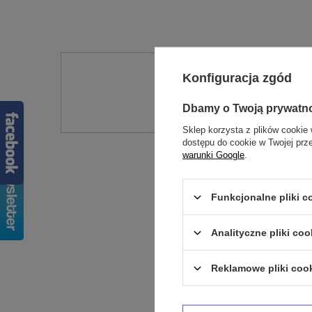
Potr
Konfiguracja zgód
Zadaj pytanie a my od
Dbamy o Twoją prywatn
Sklep korzysta z plików cookie 
dostępu do cookie w Twojej prz
warunki Google
.
Funkcjonalne pliki 
Analityczne pliki coo
Reklamowe pliki coo
Treść twojej op