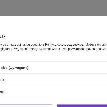
zebujesz pomocy? Masz pytania?
Zadaj pyta
powiemy niezwłocznie, najciekawsze pytania i odpowiedzi
ość
publikując dla innych.
w celu realizacji usług zgodnie z
Polityką dotyczącą cookies
. Możesz określi
eglądarce. Więcej informacji na temat warunków i prywatności można znaleźć
NAPISZ SWOJĄ OPINIĘ
cookie (wymagane)
Twoja ocena:
5/5
kie
kie
inii