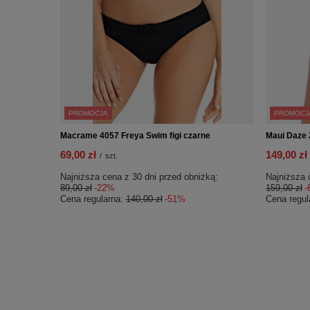
PROMOCJA
PROMOCJ
Macrame 4057 Freya Swim figi czarne
Maui Daze 
69,00 zł
149,00 zł
/
szt.
Najniższa cena z 30 dni przed obniżką:
Najniższa 
89,00 zł
-22%
159,00 zł
-
Cena regularna:
140,00 zł
-51%
Cena regul