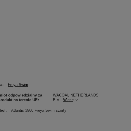
ka
Freya Swim
iot odpowiedzialny za
WACOAL NETHERLANDS
produkt na terenie UE
B.V.
Więcej
bol
Atlantis 3960 Freya Swim szorty