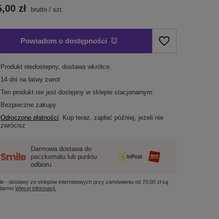
,00 zł
brutto
/
szt.
Powiadom o dostępności
Produkt niedostepny, dostawa wkrótce
14
dni na łatwy zwrot
Ten produkt nie jest dostępny w sklepie stacjonarnym
Bezpieczne zakupy
Odroczone płatności
. Kup teraz, zapłać później, jeżeli nie
zwrócisz
Darmowa dostawa do
paczkomatu lub punktu
odbioru
le - dostawy ze sklepów internetowych przy zamówieniu od
70,00 zł
są
 darmo
Więcej informacji.