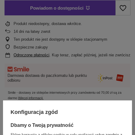
Powiadom o dostępności
Produkt niedostepny, dostawa wkrótce
14
dni na łatwy zwrot
Ten produkt nie jest dostępny w sklepie stacjonarnym
Bezpieczne zakupy
Odroczone płatności
. Kup teraz, zapłać później, jeżeli nie zwrócisz
Darmowa dostawa do paczkomatu lub punktu
odbioru
Smile - dostawy ze sklepów internetowych przy zamówieniu od
70,00 zł
są za
darmo
Więcej informacji.
Konfiguracja zgód
OPIS
Dbamy o Twoją prywatność
SZCZEGÓŁOWE DANE
Sklep korzysta z plików cookie w celu realizacji usług zgodnie z