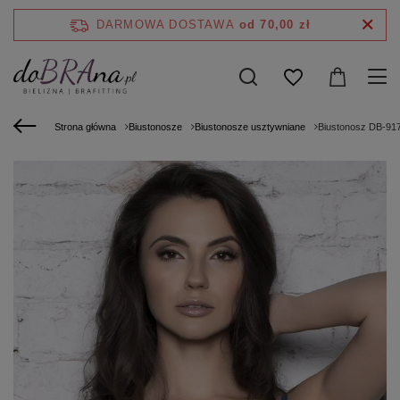
DARMOWA DOSTAWA
od 70,00 zł
Strona główna
Biustonosze
Biustonosze usztywniane
Biustonosz DB-917