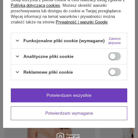
Polityką dotyczącą cookies
. Możesz określić warunki
OPINIE
(0)
przechowywania lub dostępu do cookie w Twojej przeglądarce.
Więcej informacji na temat warunków i prywatności można
znaleźć także na stronie
Prywatność i warunki Google
.
Potrzebujesz pomocy? Masz pytania?
Zawsze
Funkcjonalne pliki cookie (wymagane)
Zadaj pytanie a my odpowiemy niezwłocznie,
aktywne
Zadaj pytanie
najciekawsze pytania i odpowiedzi publikując
dla innych.
Analityczne pliki cookie
Reklamowe pliki cookie
INNE PRODUKTY
PRODUCENTA:
Potwierdzam wszystkie
Potwierdzam wymagane