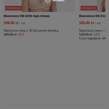
PROMOCJA
PROMOCJA
Biustonosz DB-9259 Agio różowy
Biustonosz DB-9143 
159,00 zł
105,00 zł
/
szt.
/
szt.
Najniższa cena z 30 dni przed obniżką:
Najniższa cena z 30 
189,00 zł
-15%
120,00 zł
-12%
Cena regularna:
145,