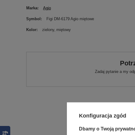
Marka
Agio
Symbol
Figi DM-6179 Agio miętowe
Kolor
zielony
miętowy
Potr
Zadaj pytanie a my od
Konfiguracja zgód
Dbamy o Twoją prywatn