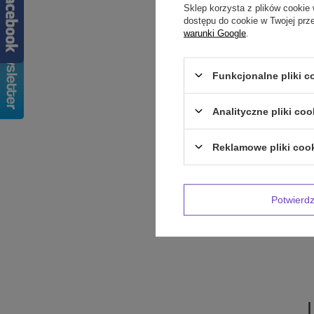
Sklep korzysta z plików cookie 
dostępu do cookie w Twojej prz
Treść twojej op
warunki Google
.
Funkcjonalne pliki 
Analityczne pliki coo
Dodaj własne 
Reklamowe pliki coo
Twoje imię
Potwier
Twój email