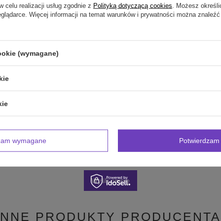
w celu realizacji usług zgodnie z
Polityką dotyczącą cookies
. Możesz określi
eglądarce. Więcej informacji na temat warunków i prywatności można znaleźć
inii
cookie (wymagane)
kie
zdjęcie produktu:
kie
dzam wymagane
Potwierdzam 
Wyślij opinię
INNE PRODUKTY PRODUCENTA