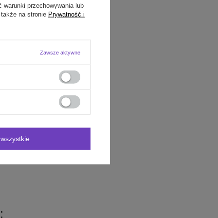
ć warunki przechowywania lub
 także na stronie
Prywatność i
Zawsze aktywne
wszystkie
: