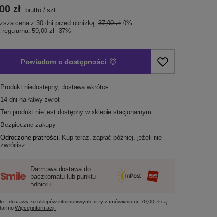
00 zł
brutto
/
szt.
iższa cena z 30 dni przed obniżką:
37,00 zł
0%
 regularna:
59,00 zł
-37%
Powiadom o dostępności
Produkt niedostepny, dostawa wkrótce
14
dni na łatwy zwrot
Ten produkt nie jest dostępny w sklepie stacjonarnym
Bezpieczne zakupy
Odroczone płatności
. Kup teraz, zapłać później, jeżeli nie
zwrócisz
Darmowa dostawa do
paczkomatu lub punktu
odbioru
le - dostawy ze sklepów internetowych przy zamówieniu od
70,00 zł
są
 darmo
Więcej informacji.