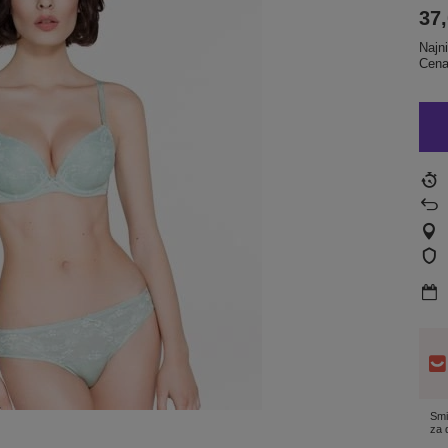
37,
Najn
Cena
Smi
za