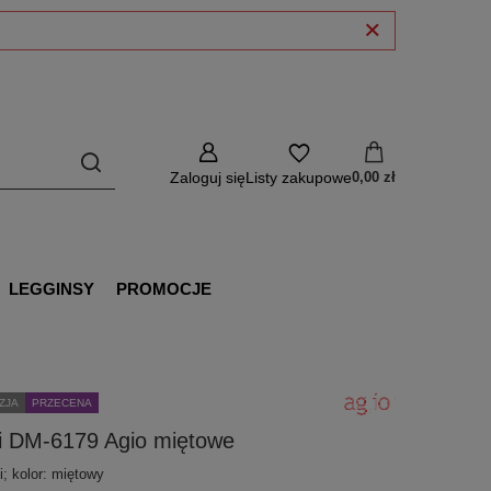
Zaloguj się
Listy zakupowe
0,00 zł
LEGGINSY
PROMOCJE
ZJA
PRZECENA
gi DM-6179 Agio miętowe
i; kolor: miętowy