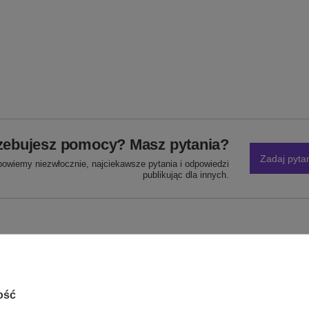
zebujesz pomocy? Masz pytania?
Zadaj pyta
powiemy niezwłocznie, najciekawsze pytania i odpowiedzi
publikując dla innych.
NAPISZ SWOJĄ OPINIĘ
Twoja ocena:
5/5
ość