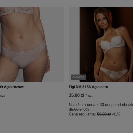
OKAZJA
09 Agio różowe
Figi DM-6156 Agio ecru
35,00 zł
szt.
/
szt.
Najniższa cena z 30 dni przed obniżk
35,00 zł
0%
Cena regularna:
59,00 zł
-41%