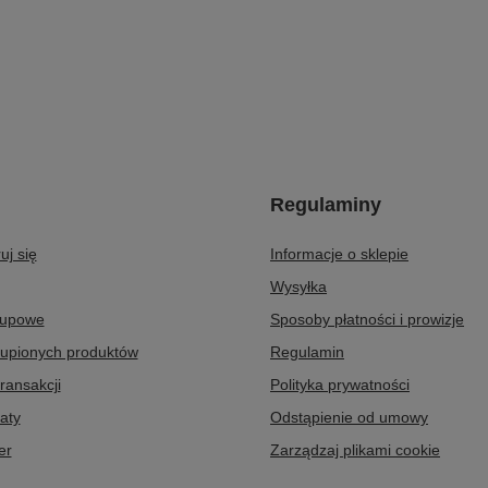
Regulaminy
uj się
Informacje o sklepie
Wysyłka
kupowe
Sposoby płatności i prowizje
kupionych produktów
Regulamin
transakcji
Polityka prywatności
aty
Odstąpienie od umowy
er
Zarządzaj plikami cookie