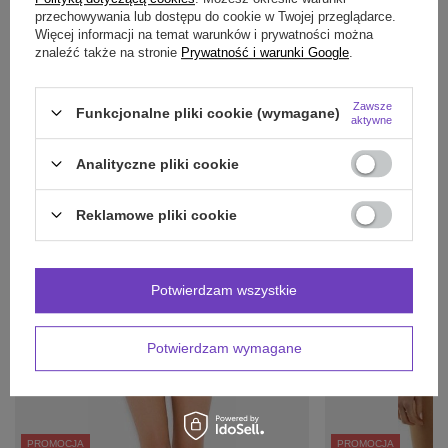
przechowywania lub dostępu do cookie w Twojej przeglądarce.
Więcej informacji na temat warunków i prywatności można
znaleźć także na stronie
Prywatność i warunki Google
.
Potrzebujesz pomocy? Masz pytania?
Zadaj pytanie a my odpowiemy niezwłocznie,
Zawsze
Funkcjonalne pliki cookie (wymagane)
Zadaj pytanie
najciekawsze pytania i odpowiedzi publikując
aktywne
dla innych.
Analityczne pliki cookie
INNE PRODUKTY
Reklamowe pliki cookie
PRODUCENTA:
Potwierdzam wszystkie
Potwierdzam wymagane
PROMOCJA
PROMOCJA