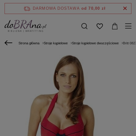
DARMOWA DOSTAWA
od 70,00 zł
Strona główna
Stroje kąpielowe
Stroje kąpielowe dwuczęściowe
Britt 08