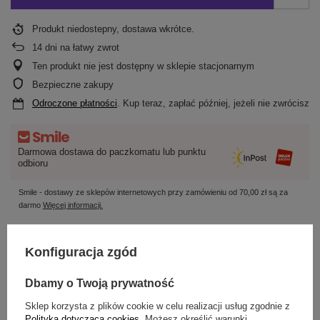
Produkt niedostepny, dostawa wkrótce
14
dni na łatwy zwrot
Ten produkt nie jest dostępny w sklepie stacjonarnym
Bezpieczne zakupy
Odroczone płatności
. Kup teraz, zapłać później, jeżeli nie zwrócisz
Darmowa dostawa do paczkomatu lub punktu
odbioru
Smile - dostawy ze sklepów internetowych przy zamówieniu od
70,00 zł
są za
darmo
Więcej informacji.
OPIS
Konfiguracja zgód
SZCZEGÓŁOWE DANE
Dbamy o Twoją prywatność
Sklep korzysta z plików cookie w celu realizacji usług zgodnie z
OPINIE
(0)
Polityką dotyczącą cookies
. Możesz określić warunki