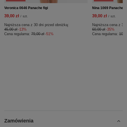
Veronica 0646 Panache figi
Nina 1069 Panache Sw
39,00 zł
39,00 zł
/
szt.
/
szt.
Najniższa cena z 30 dni przed obniżką:
Najniższa cena z 30 
45,00 zł
-13%
60,00 zł
-35%
Cena regularna:
79,00 zł
-51%
Cena regularna:
109,
Zamówienia