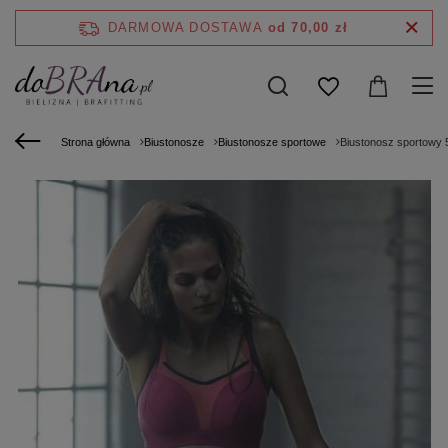
DARMOWA DOSTAWA
od 70,00 zł
Strona główna
Biustonosze
Biustonosze sportowe
Biustonosz sportowy