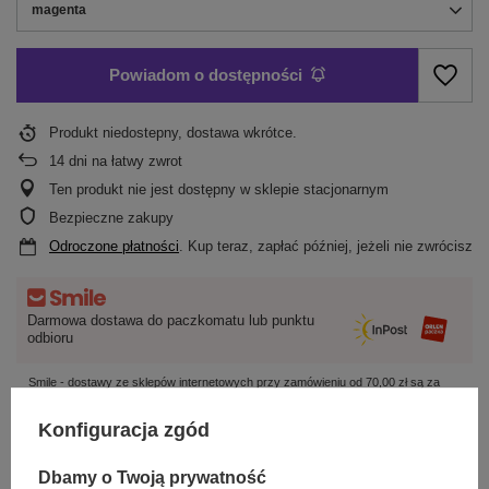
magenta
Powiadom o dostępności
Produkt niedostepny, dostawa wkrótce
14
dni na łatwy zwrot
Ten produkt nie jest dostępny w sklepie stacjonarnym
Bezpieczne zakupy
Odroczone płatności
. Kup teraz, zapłać później, jeżeli nie zwrócisz
Darmowa dostawa do paczkomatu lub punktu
odbioru
Smile - dostawy ze sklepów internetowych przy zamówieniu od
70,00 zł
są za
darmo
Więcej informacji.
Konfiguracja zgód
OPIS
Dbamy o Twoją prywatność