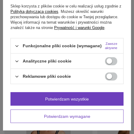
Sklep korzysta z plików cookie w celu realizacji usług zgodnie z
SZCZEGÓŁOWE DANE
Polityką dotyczącą cookies
. Możesz określić warunki
przechowywania lub dostępu do cookie w Twojej przeglądarce.
Więcej informacji na temat warunków i prywatności można
OPINIE
(1)
znaleźć także na stronie
Prywatność i warunki Google
.
Zawsze
Potrzebujesz pomocy? Masz pytania?
Funkcjonalne pliki cookie (wymagane)
aktywne
Zadaj pytanie a my odpowiemy niezwłocznie,
Zadaj pytanie
najciekawsze pytania i odpowiedzi publikując
Analityczne pliki cookie
dla innych.
Reklamowe pliki cookie
INNE PRODUKTY
PRODUCENTA:
Potwierdzam wszystkie
Potwierdzam wymagane