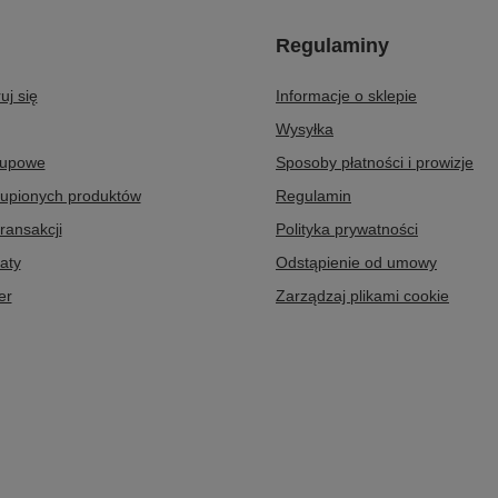
Regulaminy
uj się
Informacje o sklepie
Wysyłka
kupowe
Sposoby płatności i prowizje
kupionych produktów
Regulamin
transakcji
Polityka prywatności
aty
Odstąpienie od umowy
er
Zarządzaj plikami cookie