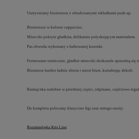
Usztywniany biustonosz z wbudowanymi wkładkami push up.
Biustonosz w kolorze cappucino.
Miseczki pokryte gładkim, delikatnie połyskującym materiałem.
Pas obwodu wykonany z haftowanej koronki.
Formowane termicznie, gładkie miseczki doskonale sprawdzą się
Biustnosz bardzo ładnie zbiera i unosi biust, kształtując dekolt.
Ramiączka ozdobne w przedniej części, odpinane, częściowo regu
Do kompletu polecamy klasyczne figi oraz stringo-szorty.
Rozmiarówka Kris Line
.