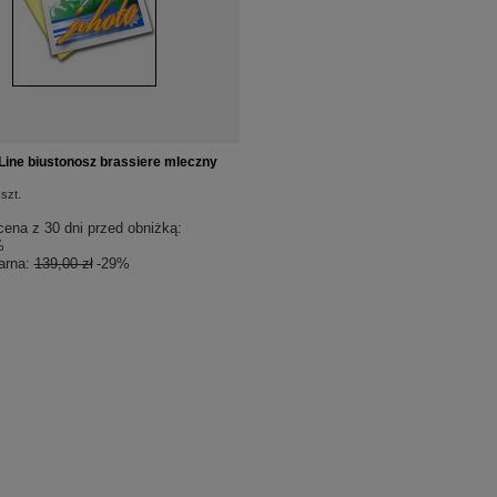
 Line biustonosz brassiere mleczny
szt.
cena z 30 dni przed obniżką:
%
arna:
139,00 zł
-29%