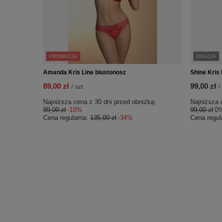
PROMOCJA
OKAZJA
Amanda Kris Line biustonosz
Shine Kris
89,00 zł
99,00 zł
/
szt.
/
Najniższa cena z 30 dni przed obniżką:
Najniższa 
99,00 zł
-10%
99,00 zł
0
Cena regularna:
135,00 zł
-34%
Cena regul