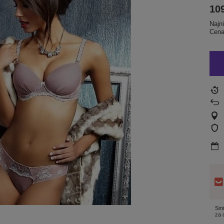
109
Najn
Cena
Smi
za