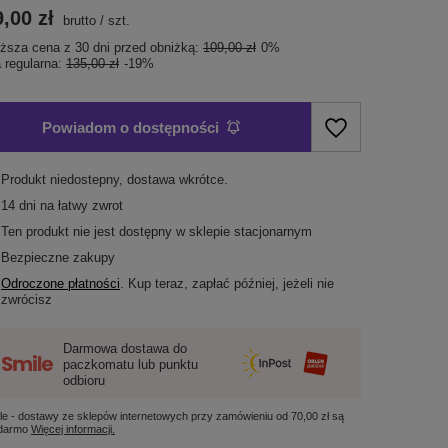
,00 zł
brutto
/
szt.
iższa cena z 30 dni przed obniżką:
109,00 zł
0%
 regularna:
135,00 zł
-19%
Powiadom o dostępności
Produkt niedostepny, dostawa wkrótce
14
dni na łatwy zwrot
Ten produkt nie jest dostępny w sklepie stacjonarnym
Bezpieczne zakupy
Odroczone płatności
. Kup teraz, zapłać później, jeżeli nie
zwrócisz
Darmowa dostawa do
paczkomatu lub punktu
odbioru
le - dostawy ze sklepów internetowych przy zamówieniu od
70,00 zł
są
 darmo
Więcej informacji.