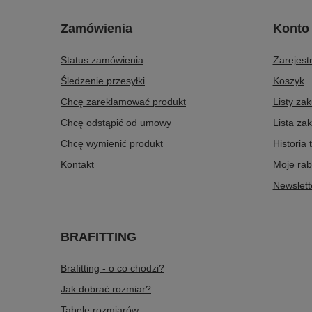
Zamówienia
Konto
Status zamówienia
Zarejestr
Śledzenie przesyłki
Koszyk
Chcę zareklamować produkt
Listy za
Chcę odstąpić od umowy
Lista za
Chcę wymienić produkt
Historia 
Kontakt
Moje rab
Newslett
BRAFITTING
Brafitting - o co chodzi?
Jak dobrać rozmiar?
Tabele rozmiarów