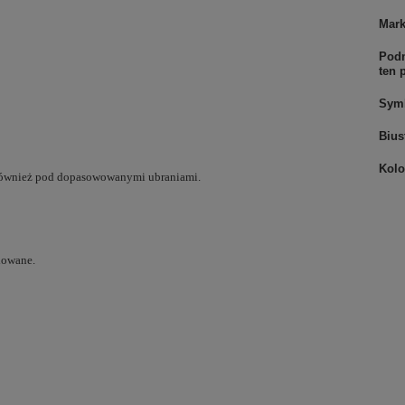
Mar
Podm
ten 
Sym
Bius
Kolo
 również pod dopasowowanymi ubraniami.
lowane.