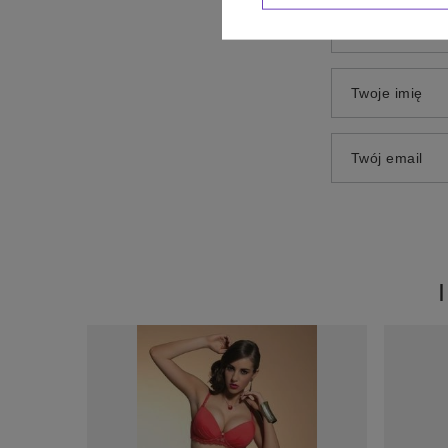
Dodaj własne 
Twoje imię
Twój email