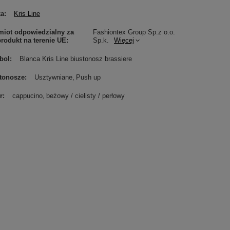
ka
Kris Line
iot odpowiedzialny za
Fashiontex Group Sp.z o.o.
produkt na terenie UE
Sp.k.
Więcej
bol
Blanca Kris Line biustonosz brassiere
tonosze
Usztywniane
Push up
r
cappucino
beżowy / cielisty / perłowy