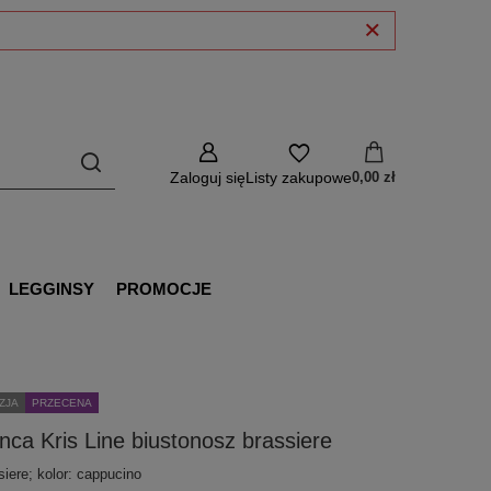
Zaloguj się
Listy zakupowe
0,00 zł
LEGGINSY
PROMOCJE
ZJA
PRZECENA
nca Kris Line biustonosz brassiere
siere; kolor: cappucino