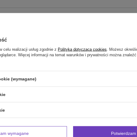
zebujesz pomocy? Masz pytania?
Zadaj pyta
powiemy niezwłocznie, najciekawsze pytania i odpowiedzi
publikując dla innych.
ość
w celu realizacji usług zgodnie z
Polityką dotyczącą cookies
. Możesz określi
eglądarce. Więcej informacji na temat warunków i prywatności można znaleźć
NAPISZ SWOJĄ OPINIĘ
Twoja ocena:
cookie (wymagane)
5/5
kie
inii
kie
dzam wymagane
Potwierdzam 