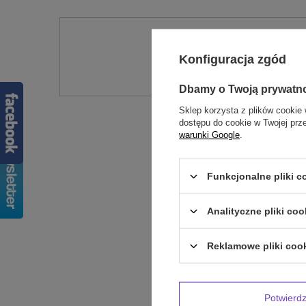
Potr
Konfiguracja zgód
Zadaj pytanie a my od
Dbamy o Twoją prywatn
Sklep korzysta z plików cookie 
dostępu do cookie w Twojej prz
warunki Google
.
Funkcjonalne pliki 
Analityczne pliki coo
Treść twojej op
Reklamowe pliki coo
Potwier