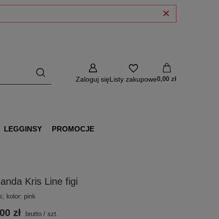
Zaloguj się
Listy zakupowe
0,00 zł
LEGGINSY
PROMOCJE
nda Kris Line figi
s; kolor: pink
00 zł
brutto
/
szt.