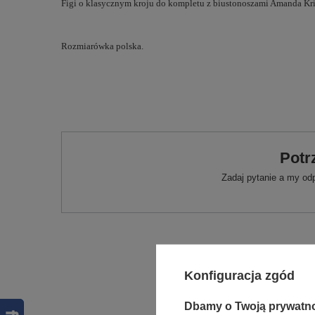
Figi o klasycznym kroju do kompletu z biustonoszami Amanda Kr
Rozmiarówka polska.
Potr
Zadaj pytanie a my od
Konfiguracja zgód
Dbamy o Twoją prywatn