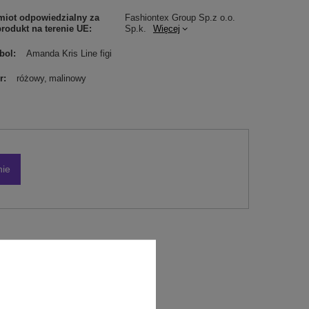
iot odpowiedzialny za
Fashiontex Group Sp.z o.o.
produkt na terenie UE
Sp.k.
Więcej
bol
Amanda Kris Line figi
r
różowy
malinowy
nie