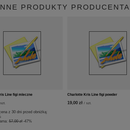
INNE PRODUKTY PRODUCENTA
is Line figi mleczne
Charlotte Kris Line figi powder
19,00 zł
szt.
/
szt.
cena z 30 dni przed obniżką:
%
arna:
57,00 zł
-47%