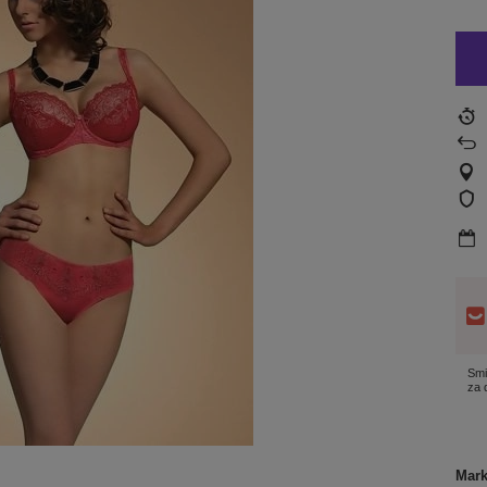
Smi
za
Mar