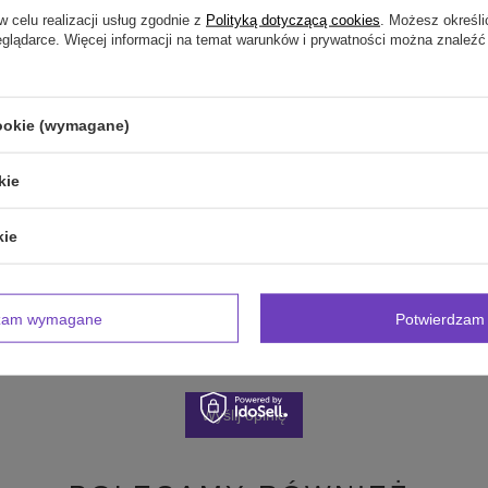
w celu realizacji usług zgodnie z
Polityką dotyczącą cookies
. Możesz określi
eglądarce. Więcej informacji na temat warunków i prywatności można znaleźć
inii
cookie (wymagane)
kie
zdjęcie produktu:
kie
dzam wymagane
Potwierdzam 
Wyślij opinię