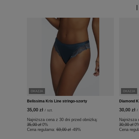
OKAZJA
OKAZJA
Belissima Kris Line stringo-szorty
Diamond Kr
35,00 zł
30,00 zł
/
szt.
/
Najniższa cena z 30 dni przed obniżką:
Najniższa 
35,00 zł
0%
30,00 zł
0
Cena regularna:
69,00 zł
-49%
Cena regul