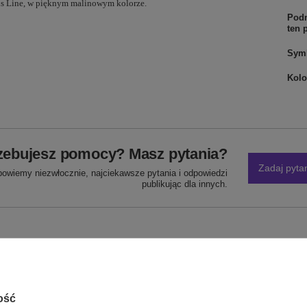
is Line, w pięknym malinowym kolorze.
Podm
ten 
Sym
Kolo
zebujesz pomocy? Masz pytania?
Zadaj pyta
powiemy niezwłocznie, najciekawsze pytania i odpowiedzi
publikując dla innych.
NAPISZ SWOJĄ OPINIĘ
Twoja ocena:
5/5
ość