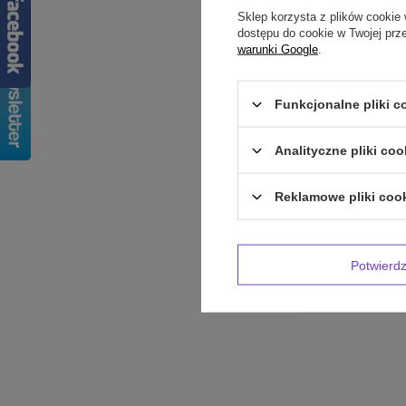
Sklep korzysta z plików cookie 
dostępu do cookie w Twojej prz
Treść twojej op
warunki Google
.
Funkcjonalne pliki 
Analityczne pliki coo
Dodaj własne 
Reklamowe pliki coo
Twoje imię
Potwier
Twój email