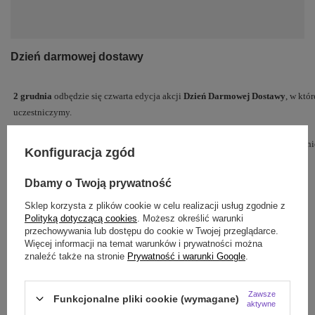
Dzień darmowej dostawy
2 grudnia
odbędzie się czwarta edycja akcji
Dzień Darmowej Dostawy
, w któ
uczestniczymy.
Tego dnia oferujemy wszystkim Klientom naszego sklepu darmową dostawę, ni
Konfiguracja zgód
wybranego sposobu dostawy oraz płatności.
Dbamy o Twoją prywatność
Darmową dostawą objęte zostaną zamówienia złożone w dniu 02.12.2013.
Sklep korzysta z plików cookie w celu realizacji usług zgodnie z
Polityką dotyczącą cookies
. Możesz określić warunki
Zobacz też stronę Dzień Darmowej Dostawy 2013.
przechowywania lub dostępu do cookie w Twojej przeglądarce.
Więcej informacji na temat warunków i prywatności można
Czytaj więcej
znaleźć także na stronie
Prywatność i warunki Google
.
Zawsze
Funkcjonalne pliki cookie (wymagane)
aktywne