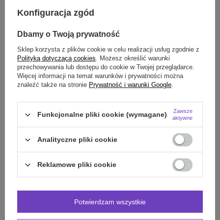
Konfiguracja zgód
Darmowa dostawa do paczkomatu lub punktu
Dbamy o Twoją prywatność
odbioru
Sklep korzysta z plików cookie w celu realizacji usług zgodnie z
Smile - dostawy ze sklepów internetowych przy zamówieniu od
70,00 zł
są za
Polityką dotyczącą cookies
. Możesz określić warunki
darmo
Więcej informacji.
przechowywania lub dostępu do cookie w Twojej przeglądarce.
Więcej informacji na temat warunków i prywatności można
znaleźć także na stronie
Prywatność i warunki Google
.
SZCZEGÓŁOWE DANE
Zawsze
Funkcjonalne pliki cookie (wymagane)
OPINIE
(0)
aktywne
Analityczne pliki cookie
Potrzebujesz pomocy? Masz pytania?
Reklamowe pliki cookie
Zadaj pytanie a my odpowiemy niezwłocznie,
Zadaj pytanie
najciekawsze pytania i odpowiedzi publikując
dla innych.
Potwierdzam wszystkie
INNE PRODUKTY