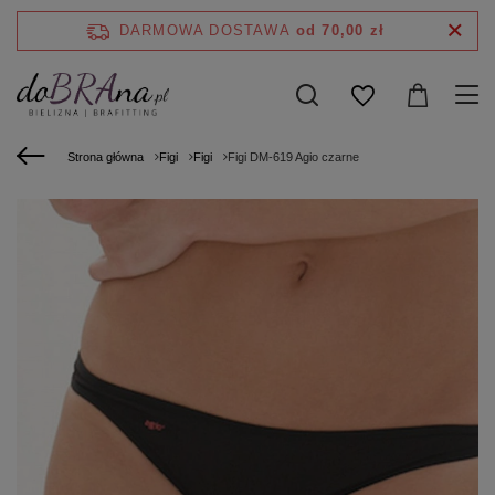
DARMOWA DOSTAWA
od 70,00 zł
Strona główna
Figi
Figi
Figi DM-619 Agio czarne