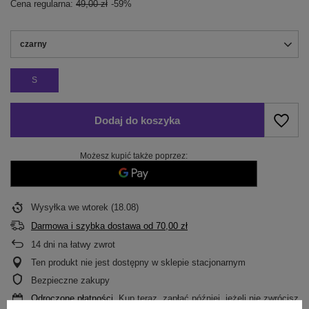
Cena regularna:
49,00 zł
-59%
czarny
S
Dodaj do koszyka
Możesz kupić także poprzez:
Wysyłka
we wtorek (18.08)
Darmowa i szybka dostawa
od
70,00 zł
14
dni na łatwy zwrot
Ten produkt nie jest dostępny w sklepie stacjonarnym
Bezpieczne zakupy
Odroczone płatności
. Kup teraz, zapłać później, jeżeli nie zwrócisz