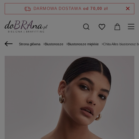
DARMOWA DOSTAWA
od 70,00 zł
Strona główna
Biustonosze
Biustonosze miękkie
Chita Alles biustonosz br