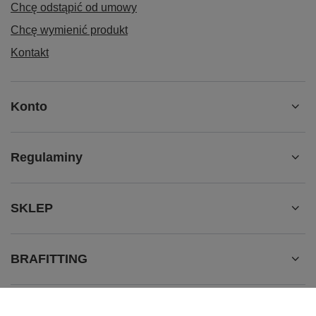
Chcę odstąpić od umowy
Chcę wymienić produkt
Kontakt
Konto
Regulaminy
SKLEP
BRAFITTING