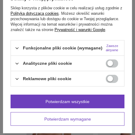
Sklep korzysta z plików cookie w celu realizacji usług zgodnie z
SZCZEGÓŁOWE DANE
Polityką dotyczącą cookies
. Możesz określić warunki
przechowywania lub dostępu do cookie w Twojej przeglądarce.
Więcej informacji na temat warunków i prywatności można
OPINIE
(0)
znaleźć także na stronie
Prywatność i warunki Google
.
Zawsze
Funkcjonalne pliki cookie (wymagane)
Potrzebujesz pomocy? Masz pytania?
aktywne
Zadaj pytanie a my odpowiemy niezwłocznie,
Zadaj pytanie
najciekawsze pytania i odpowiedzi publikując
Analityczne pliki cookie
dla innych.
Reklamowe pliki cookie
POLECAMY RÓWNIEŻ:
Potwierdzam wszystkie
Potwierdzam wymagane