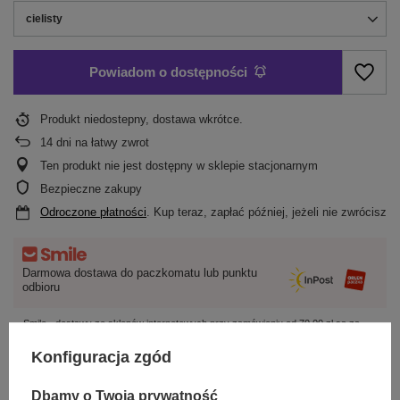
cielisty
Powiadom o dostępności
Produkt niedostepny, dostawa wkrótce
14
dni na łatwy zwrot
Ten produkt nie jest dostępny w sklepie stacjonarnym
Bezpieczne zakupy
Odroczone płatności
. Kup teraz, zapłać później, jeżeli nie zwrócisz
Darmowa dostawa do paczkomatu lub punktu
odbioru
Smile - dostawy ze sklepów internetowych przy zamówieniu od
70,00 zł
są za
darmo
Więcej informacji.
Konfiguracja zgód
OPIS
Dbamy o Twoją prywatność