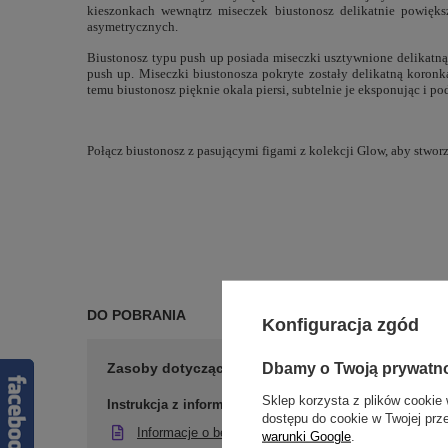
kieszonkach wewnątrz miseczek biustonosz delikatnie powiększ
asymetrycznych.
Biustonosz typu push up posiada miseczki usztywnione delikatn
push up. Miseczki biustonosza pokryte zostały delikatną koronk
temu biustonosz pięknie okala piersi, subtelnie je eksponując i po
Połącz biustonosz z pasującymi figami z kolekcji Glow, aby stworz
DO POBRANIA
Konfiguracja zgód
Dbamy o Twoją prywatn
Zasoby dotyczące bezpieczeństwa i produktów
Sklep korzysta z plików cookie 
Instrukcja z informacją o bezpieczeństwie
dostępu do cookie w Twojej prz
Informacje o bezpieczeństwie
warunki Google
.