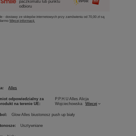
paczkomatu lub punktu
odbioru
le - dostawy ze sklepów internetowych przy zamówieniu od
70,00 zł
są
 darmo
Więcej informacji.
ka
Alles
iot odpowiedzialny za
P.P.H.U Alles Alicja
produkt na terenie UE
Wojciechowska
Więcej
bol
Glow Alles biustonosz push up biały
tonosze
Usztywniane