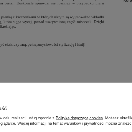
Kolo
a piersi. Doskonale sprawdzi się również w przypadku piersi
ą pianką z kieszonkami w których ukryte są wyjmowalne wkładki
ą, która sięga wyżej, ponad usztywnioną część miseczek. Dzięki
dkreślając.
yć ekskluzywną, pełną zmysłowości stylizację i lśnij!
ość
w celu realizacji usług zgodnie z
Polityką dotyczącą cookies
. Możesz określi
eglądarce. Więcej informacji na temat warunków i prywatności można znaleźć