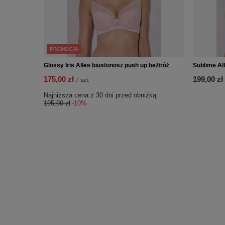
PROMOCJA
Glossy Iris Alles biustonosz push up beż/róż
Sublime Al
175,00 zł
199,00 zł
/
szt.
Najniższa cena z 30 dni przed obniżką:
195,00 zł
-10%