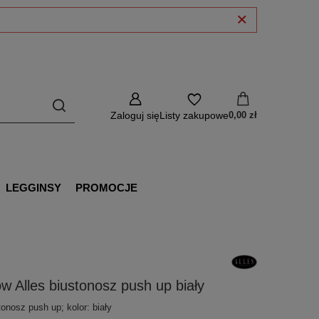
Zaloguj się
Listy zakupowe
0,00 zł
LEGGINSY
PROMOCJE
w Alles biustonosz push up biały
tonosz push up; kolor: biały