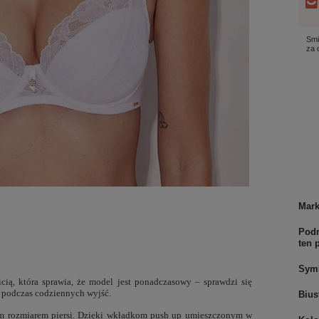
Smi
za
Mar
Podm
ten 
Sym
ią, która sprawia, że model jest ponadczasowy – sprawdzi się
eż podczas codziennych wyjść.
Bius
im rozmiarem piersi. Dzięki wkładkom push up umieszczonym w