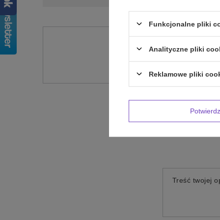
Funkcjonalne pliki 
Potr
Analityczne pliki coo
Zadaj pytanie a my od
Reklamowe pliki coo
Potwier
Treść twojej op