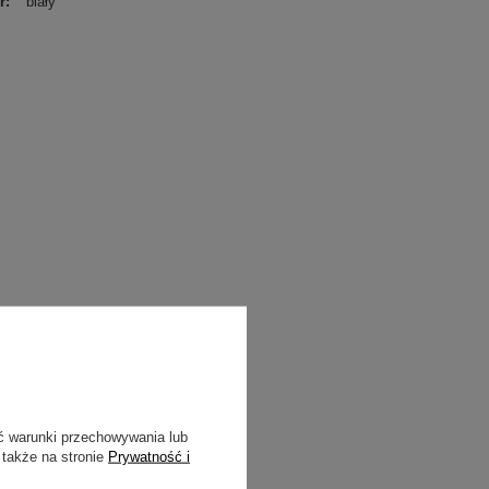
r
biały
ć warunki przechowywania lub
 także na stronie
Prywatność i