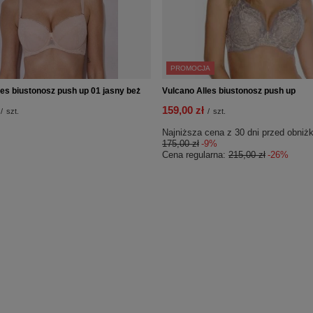
PROMOCJA
les biustonosz push up 01 jasny beż
Vulcano Alles biustonosz push up
159,00 zł
/
szt.
/
szt.
Najniższa cena z 30 dni przed obniżk
175,00 zł
-9%
Cena regularna:
215,00 zł
-26%