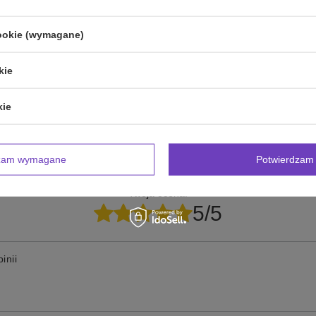
cookie (wymagane)
zebujesz pomocy? Masz pytania?
kie
Zadaj pyta
powiemy niezwłocznie, najciekawsze pytania i odpowiedzi
publikując dla innych.
kie
dzam wymagane
Potwierdzam 
NAPISZ SWOJĄ OPINIĘ
Twoja ocena:
5/5
inii