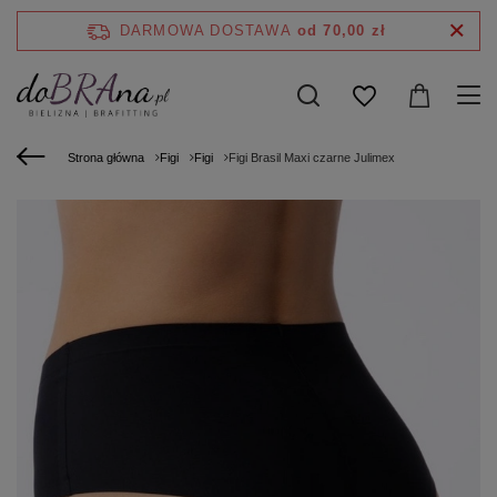
DARMOWA DOSTAWA
od 70,00 zł
Strona główna
Figi
Figi
Figi Brasil Maxi czarne Julimex