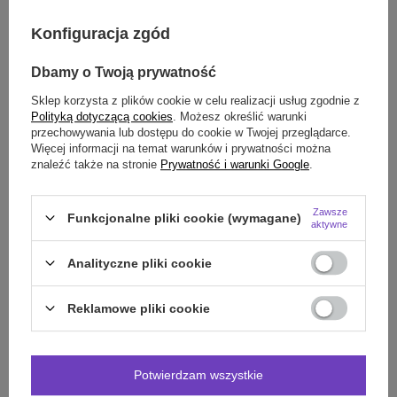
Konfiguracja zgód
Smile - dostawy ze sklepów internetowych przy zamówieniu od
70,00 zł
są za
darmo
Więcej informacji.
Dbamy o Twoją prywatność
Sklep korzysta z plików cookie w celu realizacji usług zgodnie z
OPIS
Polityką dotyczącą cookies
. Możesz określić warunki
przechowywania lub dostępu do cookie w Twojej przeglądarce.
SZCZEGÓŁOWE DANE
Więcej informacji na temat warunków i prywatności można
znaleźć także na stronie
Prywatność i warunki Google
.
DO POBRANIA
Zawsze
Funkcjonalne pliki cookie (wymagane)
aktywne
OPINIE
(0)
Analityczne pliki cookie
Potrzebujesz pomocy? Masz pytania?
Reklamowe pliki cookie
Zadaj pytanie a my odpowiemy niezwłocznie,
Zadaj pytanie
najciekawsze pytania i odpowiedzi publikując
dla innych.
Potwierdzam wszystkie