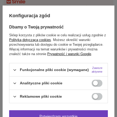
Darmowa dostawa do paczkomatu lub punktu
odbioru
Konfiguracja zgód
Smile - dostawy ze sklepów internetowych przy zamówieniu od
70,00 zł
są za
Dbamy o Twoją prywatność
darmo
Więcej informacji.
Sklep korzysta z plików cookie w celu realizacji usług zgodnie z
Polityką dotyczącą cookies
. Możesz określić warunki
OPIS
przechowywania lub dostępu do cookie w Twojej przeglądarce.
Więcej informacji na temat warunków i prywatności można
znaleźć także na stronie
Prywatność i warunki Google
.
SZCZEGÓŁOWE DANE
DO POBRANIA
Zawsze
Funkcjonalne pliki cookie (wymagane)
aktywne
OPINIE
(0)
Analityczne pliki cookie
Reklamowe pliki cookie
Potrzebujesz pomocy? Masz pytania?
Zadaj pytanie a my odpowiemy niezwłocznie,
Zadaj pytanie
najciekawsze pytania i odpowiedzi publikując
dla innych.
Potwierdzam wszystkie