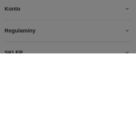
Konto
Regulaminy
SKLEP
BRAFITTING
536 563 465
sklep@dobrana.pl
doBRAna
,
Zabawa 433
,
32-020
Wieliczka