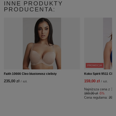
INNE PRODUKTY
PRODUCENTA:
PROMOCJA
Faith 10666 Cleo biustonosz cielisty
Koko Spirit 9511 Cleo
235,00 zł
159,00 zł
/
szt.
/
szt.
Najniższa cena z 30 
169,00 zł
-5%
Cena regularna:
209,