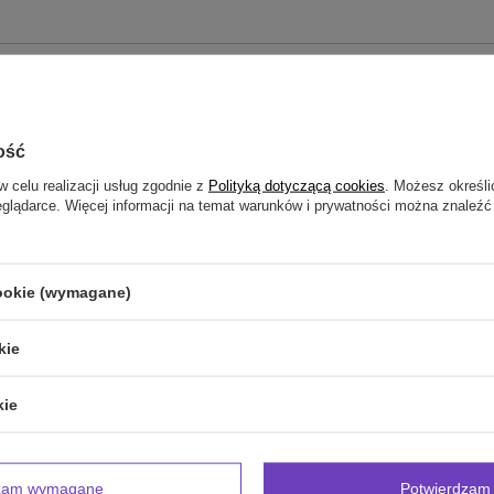
zebujesz pomocy? Masz pytania?
Zadaj pyta
powiemy niezwłocznie, najciekawsze pytania i odpowiedzi
publikując dla innych.
ość
w celu realizacji usług zgodnie z
Polityką dotyczącą cookies
. Możesz określi
eglądarce. Więcej informacji na temat warunków i prywatności można znaleźć
NAPISZ SWOJĄ OPINIĘ
Twoja ocena:
cookie (wymagane)
5/5
kie
inii
kie
dzam wymagane
Potwierdzam 