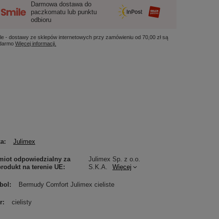
Darmowa dostawa do
paczkomatu lub punktu
odbioru
le - dostawy ze sklepów internetowych przy zamówieniu od
70,00 zł
są
 darmo
Więcej informacji.
ka
Julimex
iot odpowiedzialny za
Julimex Sp. z o.o.
produkt na terenie UE
S.K.A.
Więcej
bol
Bermudy Comfort Julimex cieliste
r
cielisty