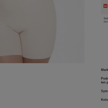
Smi
za
Mar
Podm
ten 
Sym
Kolo