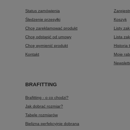
Status zamówienia
Zarejestr
Śledzenie przesyłki
Koszyk
Chcę zareklamować produkt
Listy za
Chcę odstąpić od umowy
Lista za
Chcę wymienić produkt
Historia 
Kontakt
Moje rab
Newslett
BRAFITTING
Brafitting - o co chodzi?
Jak dobrać rozmiar?
Tabele rozmiarów
Bielizna perfekcyjnie dobrana