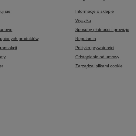
uj się
Informacje o sklepie
Wysyłka
kupowe
Sposoby płatności i prowizje
kupionych produktów
Regulamin
transakcji
Polityka prywatności
aty
Odstąpienie od umowy
er
Zarządzaj plikami cookie