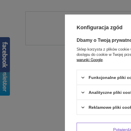
Potr
Konfiguracja zgód
Zadaj pytanie a my od
Dbamy o Twoją prywatn
Sklep korzysta z plików cookie 
dostępu do cookie w Twojej prz
warunki Google
.
Funkcjonalne pliki 
Analityczne pliki coo
Treść twojej op
Reklamowe pliki coo
Potwier