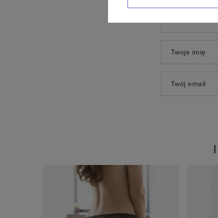
Dodaj własne 
Twoje imię
Twój email