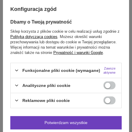
Darmowa dostawa do paczkomatu lub punktu
Konfiguracja zgód
odbioru
Dbamy o Twoją prywatność
Smile - dostawy ze sklepów internetowych przy zamówieniu od
70,00 zł
są za
darmo
Więcej informacji.
Sklep korzysta z plików cookie w celu realizacji usług zgodnie z
Polityką dotyczącą cookies
. Możesz określić warunki
przechowywania lub dostępu do cookie w Twojej przeglądarce.
OPIS
Więcej informacji na temat warunków i prywatności można
znaleźć także na stronie
Prywatność i warunki Google
.
SZCZEGÓŁOWE DANE
Zawsze
Funkcjonalne pliki cookie (wymagane)
OPINIE
(0)
aktywne
Analityczne pliki cookie
Potrzebujesz pomocy? Masz pytania?
Reklamowe pliki cookie
Zadaj pytanie a my odpowiemy niezwłocznie,
Zadaj pytanie
najciekawsze pytania i odpowiedzi publikując
dla innych.
Potwierdzam wszystkie