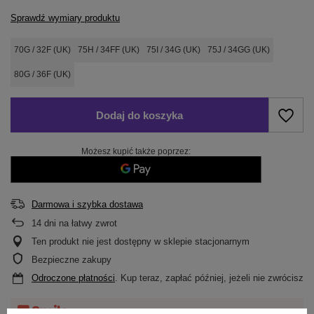
Sprawdź wymiary produktu
70G / 32F (UK)
75H / 34FF (UK)
75I / 34G (UK)
75J / 34GG (UK)
80G / 36F (UK)
Dodaj do koszyka
Możesz kupić także poprzez:
Darmowa i szybka dostawa
14
dni na łatwy zwrot
Ten produkt nie jest dostępny w sklepie stacjonarnym
Bezpieczne zakupy
Odroczone płatności
. Kup teraz, zapłać później, jeżeli nie zwrócisz