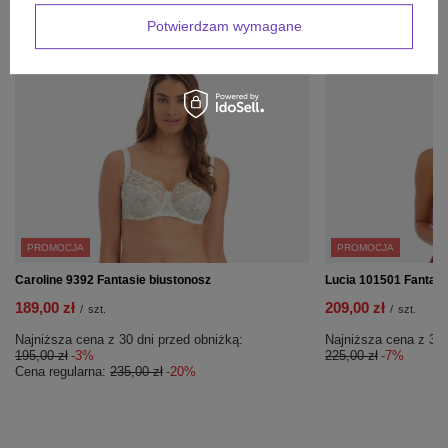
INNE PRODUKTY
PRODUCENTA:
Potwierdzam wymagane
PROMOCJA
PROMOCJA
Caroline 9392 Fantasie biustonosz
Lucia 101501 Fantasi
189,00 zł
209,00 zł
/
szt.
/
szt.
Najniższa cena z 30 dni przed obniżką:
Najniższa cena z 30 
195,00 zł
-3%
225,00 zł
-7%
Cena regularna:
235,00 zł
-20%