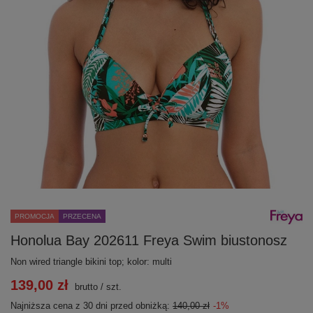
PROMOCJA
PRZECENA
Honolua Bay 202611 Freya Swim biustonosz
Non wired triangle bikini top; kolor: multi
139,00 zł
brutto
/
szt.
Najniższa cena z 30 dni przed obniżką:
140,00 zł
-1%