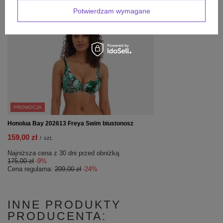
Potwierdzam wymagane
PROMOCJA
Honolua Bay 202613 Freya Swim biustonosz
159,00 zł
/
szt.
Najniższa cena z 30 dni przed obniżką:
175,00 zł
-9%
Cena regularna:
209,00 zł
-24%
INNE PRODUKTY
PRODUCENTA: