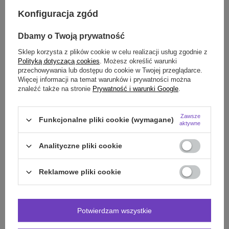
Darmowa dostawa do paczkomatu lub punktu
odbioru
Konfiguracja zgód
Smile - dostawy ze sklepów internetowych przy zamówieniu od
70,00 zł
są za
Dbamy o Twoją prywatność
darmo
Więcej informacji.
Sklep korzysta z plików cookie w celu realizacji usług zgodnie z
Polityką dotyczącą cookies
. Możesz określić warunki
przechowywania lub dostępu do cookie w Twojej przeglądarce.
OPIS
Więcej informacji na temat warunków i prywatności można
znaleźć także na stronie
Prywatność i warunki Google
.
SZCZEGÓŁOWE DANE
Zawsze
Funkcjonalne pliki cookie (wymagane)
OPINIE
(0)
aktywne
Analityczne pliki cookie
Potrzebujesz pomocy? Masz pytania?
Reklamowe pliki cookie
Zadaj pytanie a my odpowiemy niezwłocznie,
Zadaj pytanie
najciekawsze pytania i odpowiedzi publikując
dla innych.
Potwierdzam wszystkie
POLECAMY RÓWNIEŻ: