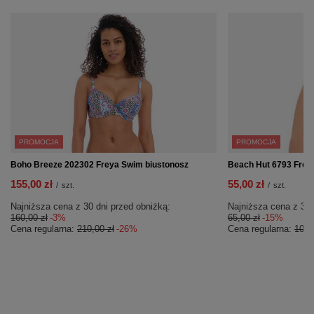
PROMOCJA
PROMOCJA
Boho Breeze 202302 Freya Swim biustonosz
Beach Hut 6793 Freya
155,00 zł
55,00 zł
/
szt.
/
szt.
Najniższa cena z 30 dni przed obniżką:
Najniższa cena z 30 
160,00 zł
-3%
65,00 zł
-15%
Cena regularna:
210,00 zł
-26%
Cena regularna:
105,