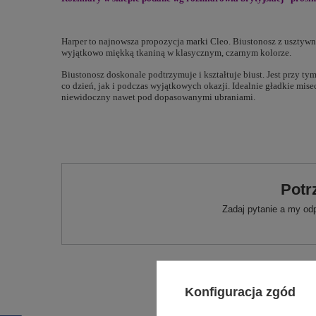
Harper to najnowsza propozycja marki Cleo. Biustonosz z usztyw
wyjątkowo miękką tkaniną w klasycznym, czarnym kolorze.
Biustonosz doskonale podtrzymuje i kształtuje biust. Jest przy 
co dzień, jak i podczas wyjątkowych okazji. Idealnie gładkie mise
niewidoczny nawet pod dopasowanymi ubraniami.
Potr
Zadaj pytanie a my od
Konfiguracja zgód