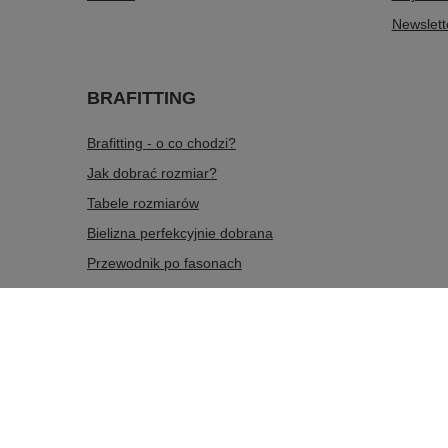
Newslett
BRAFITTING
Brafitting - o co chodzi?
Jak dobrać rozmiar?
Tabele rozmiarów
Bielizna perfekcyjnie dobrana
Przewodnik po fasonach
536 563 465
sklep@dobrana.pl
doBRAna
,
Zabawa 433
W sklepie prezentujemy ceny brutto (z VAT).