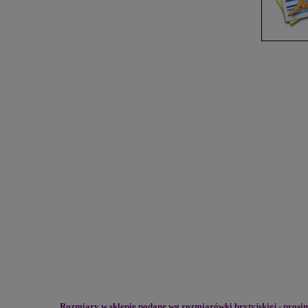
Rozmiary w sklepie podane wg rozmiarówki brytyjskiej - pros