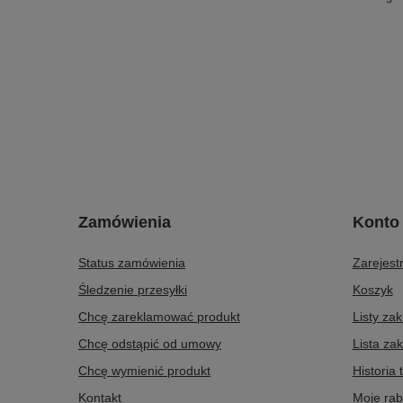
Zamówienia
Konto
Status zamówienia
Zarejestr
Śledzenie przesyłki
Koszyk
Chcę zareklamować produkt
Listy za
Chcę odstąpić od umowy
Lista za
Chcę wymienić produkt
Historia 
Kontakt
Moje rab