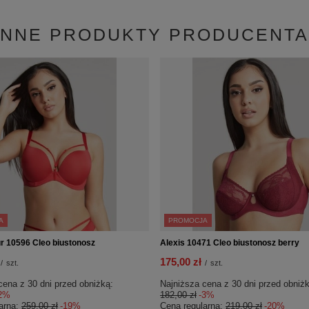
INNE PRODUKTY PRODUCENTA
A
PROMOCJA
r 10596 Cleo biustonosz
Alexis 10471 Cleo biustonosz berry
175,00 zł
/
szt.
/
szt.
cena z 30 dni przed obniżką:
Najniższa cena z 30 dni przed obniżk
2%
182,00 zł
-3%
arna:
259,00 zł
-19%
Cena regularna:
219,00 zł
-20%