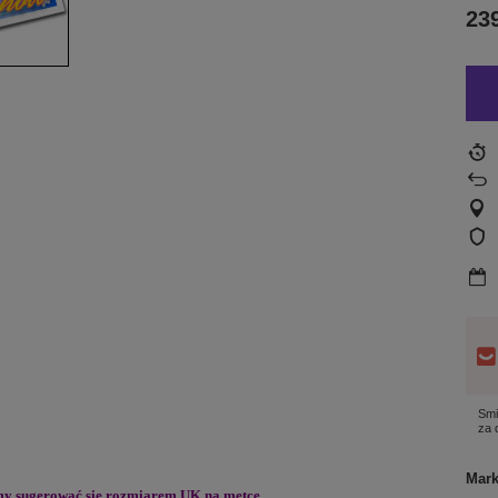
239
Smi
za
Mar
imy sugerować się rozmiarem UK na metce.