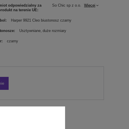
iot odpowiedzialny za
So Chic sp z o.o.
Więcej
produkt na terenie UE
bol
Harper 9921 Cleo biustonosz czarny
tonosze
Usztywniane
duże rozmiary
r
czarny
nie