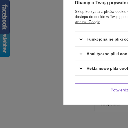
Dbamy o Twoją prywatn
Sklep korzysta z plików cookie 
dostępu do cookie w Twojej prz
warunki Google
.
Treść twojej op
Funkcjonalne pliki 
Analityczne pliki coo
Dodaj własne 
Reklamowe pliki coo
Twoje imię
Potwier
Twój email