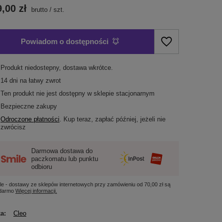
,00 zł
brutto
/
szt.
Powiadom o dostępności
Produkt niedostepny, dostawa wkrótce
14
dni na łatwy zwrot
Ten produkt nie jest dostępny w sklepie stacjonarnym
Bezpieczne zakupy
Odroczone płatności
. Kup teraz, zapłać później, jeżeli nie
zwrócisz
Darmowa dostawa do
paczkomatu lub punktu
odbioru
le - dostawy ze sklepów internetowych przy zamówieniu od
70,00 zł
są
 darmo
Więcej informacji.
ka
Cleo