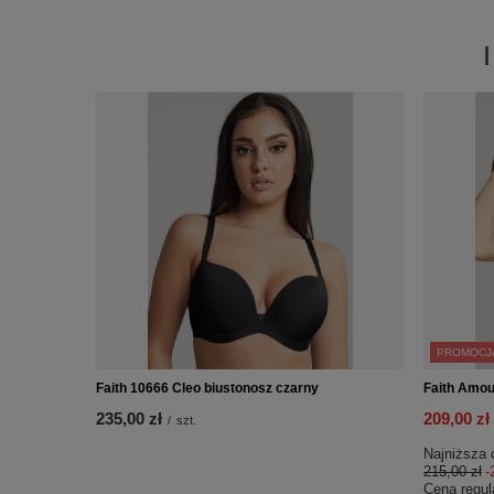
PROMOCJ
Faith 10666 Cleo biustonosz czarny
Faith Amou
235,00 zł
209,00 zł
/
szt.
Najniższa 
215,00 zł
-
Cena regul