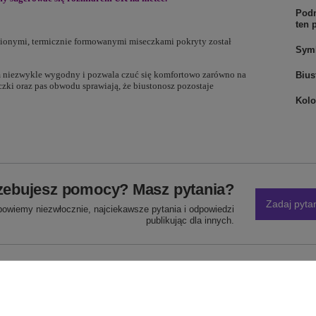
Podm
ten 
nionymi, termicznie formowanymi miseczkami pokryty został
Sym
tym niezwykle wygodny i pozwala czuć się komfortowo zarówno na
Bius
czki oraz pas obwodu sprawiają, że biustonosz pozostaje
Kolo
zebujesz pomocy? Masz pytania?
Zadaj pyta
powiemy niezwłocznie, najciekawsze pytania i odpowiedzi
publikując dla innych.
NAPISZ SWOJĄ OPINIĘ