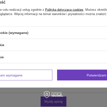
Twoja ocena:
ość
5/5
w celu realizacji usług zgodnie z
Polityką dotyczącą cookies
. Możesz określi
eglądarce. Więcej informacji na temat warunków i prywatności można znaleźć
inii
cookie (wymagane)
kie
zdjęcie produktu:
kie
dzam wymagane
Potwierdzam 
Wyślij opinię